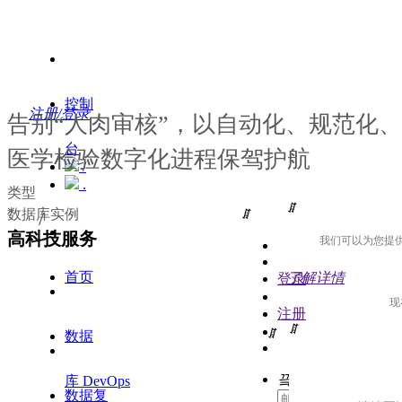
控制
注册/登录
告别
人肉审核
，以自动化、规范化、
“
”
台
医学检验数字化进程保驾护航
/
.
类型
ꁲ
数据库实例
ꁲ
/
高科技服务
我们可以为您提
首页
了解详情
登录
现
注册
ꁲ
ꁲ
数据
끸
库 DevOps
数据复