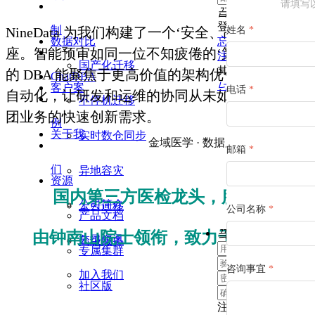
请填写
끕
登录
制
NineData 为我们构建了一个‘安全、高效、规范’
姓名
*
数据对比
忘记密码
座。智能预审如同一位不知疲倦的‘第一道防线专家
注册新用户
国产化迁移
其它登录方式
的 DBA 能聚焦于更高价值的架构优化工作。流程
ChatDBA
너
客户案
电话
*
自动化，让研发和运维的协同从未如此顺畅，完美
不停机迁移
团业务的快速创新需求。
例
关于我
实时数仓同步
金域医学
· 数据库负责人
邮箱
*
们
异地容灾
资源
国内第三方医检龙头，服务
万
2.3
公司简介
上云迁移
公司名称
*
产品文档
끸
由钟南山院士领衔，致力于智慧医检
公司资讯
高级服务
专属集群
咨询事宜
*
加入我们
社区版
用
注册