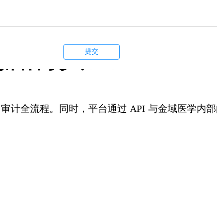
ꁲ
比困难多，迎面而上吧
微信扫码 立即
据的
安全
提交
、审计全流程。同时，平台通过
API
与金域医学内部