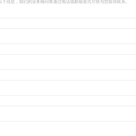
以下信息，我们的业务顾问将通过电话或邮箱形式尽快与您取得联系。
넰
的数据操作基
’，让我们
的线上化、
支撑了集
家医疗机构
与精准诊断
넰
넰
发送验证码
秒后重发
넰
넰
户挑战