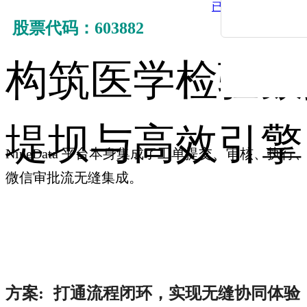
已有账号，去登录
股票代码
：603882
办法总
构筑医学检验数
堤坝与高效引擎
NineData
平台本身集成了工单提交、审核、执行
微信审批流无缝集成。
方案
打通流程闭环，实现无缝协同体验
: