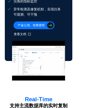
完善的指标监控
异常检测及修复机制，实现任务
可观测、可干预
查看文档
Loaded
:
Progress
:
Mute
0%
0%
Real-Time
支持主流数据库的实时复制