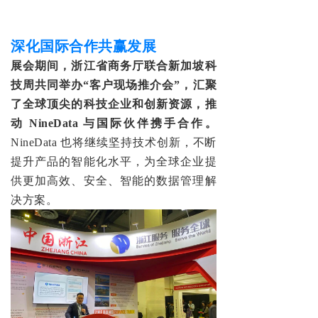
深化国际合作共赢发展
展会期间，浙
江省商
务厅联合
新加坡科
技周共同
举办“客户
现场推介会
”，
汇聚
了全球顶尖的科技企业和创新资
源
，推
动 NineData 与
国际伙伴携手合作
。
NineData 也将继续坚持技术创新，不断
提升产品的智
能化水平，为全球企业提
供更加高效、安全、智能的数据管理解
决方案。