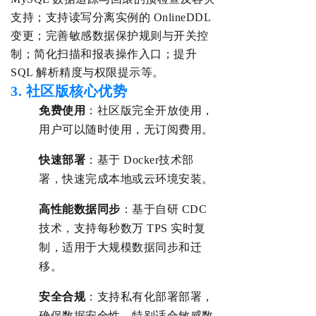
支持；支持读写分离实例的 OnlineDDL
变更；完善敏感数据保护规则与开关控
制；简化扫描和报表操作入口；提升
SQL 解析精度与权限提示等。
3. 社区版核心优势‌
‌免费‌使用
：
社区版完全开放使用，
用户可以随时使用，无订阅费用。
‌快速部署‌
：基于 Doc
ker技术
部
署，快速
完成本地或云环境安装。
‌高性能数据同步‌
：基于自研
CDC
技术，支持每秒数万 TPS 实时复
制，
适用于大规模数据同步和迁
移。
‌安全合规‌
：
支持私有化部署
部署，
确保数据安全性
，特别适合敏感数