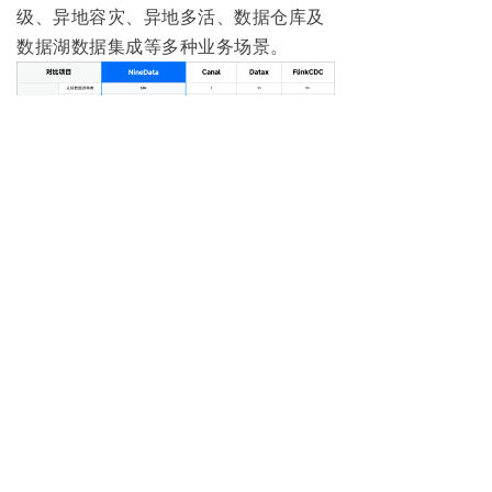
级、异地容灾、异地多活、数据仓库及
数据湖数据集成等多种业务场景。
5. NineData
社区版
安装部署
在部署方面，基于Docker技术，用户通
过简单命令
即可在本地电脑完成安装，
仅需需要 5 ~ 10 分钟就可以快速完成安
装部署
，方法步骤如下：