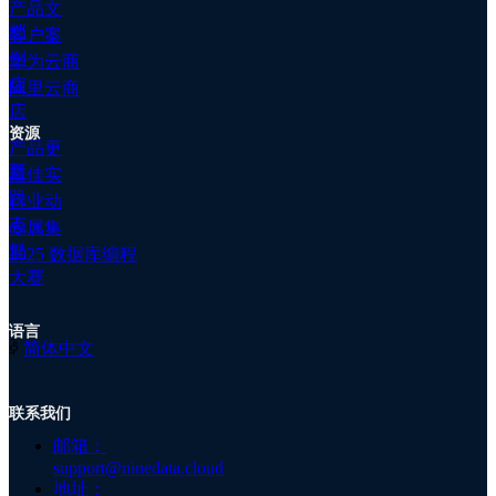
产品文
数据库 DevOps - AI 执行计划解读
群
档
客户案
公
对于 SQL 窗口和慢查询分析功能，提供了执行计划的
例
华为云商
司
AI 解读入口，通过 AI 对目标语句的执行计划进行解
店
阿里云商
简
读。
店
介
资源
公
产品更
司
新
最佳实
资
践
行业动
讯
2. 其他发布
态
专属集
关
群
于
2025 数据库编程
数据库 DevOps - SQL 开发规范新增规则
我
大赛
们
增加多个 OceanBase for MySQL 数据源的相关规则，以
加
语言
及 TDSQL MySQL 版数据源的相关规则。
入
ꀅ
简体中文
我
们
联系我们
注
数据库 DevOps - 表结构生成为代码
册
邮箱：
在 SQL 窗口中将目标表结构转换为代码时，新增支持
support@ninedata.cloud
MyBatis XML 和 MyBatis Annotation。
地址：