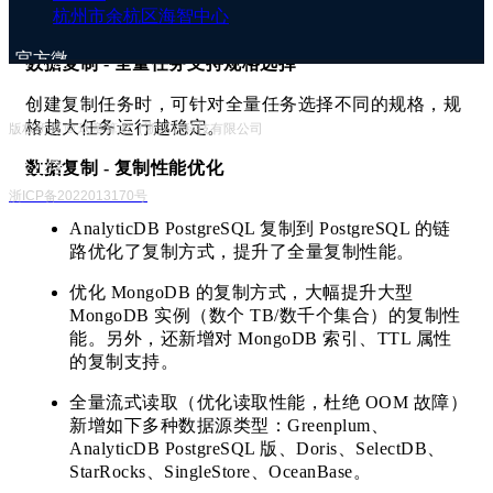
杭州市余杭区海智中心
官方微
数据复制 - 全量任务支持规格选择
信号
创建复制任务时，可针对全量任务选择不同的规格，规
格越大任务运行越稳定。
版权所有 © 玖章算术（浙江）科技有限公司
企业客
数据复制 - 复制性能优化
服号
浙ICP备2022013170号
AnalyticDB PostgreSQL 复制到 PostgreSQL 的链
路优化了复制方式，提升了全量复制性能。
优化 MongoDB 的复制方式，大幅提升大型
MongoDB 实例（数个 TB/数千个集合）的复制性
能。另外，还新增对 MongoDB 索引、TTL 属性
的复制支持。
全量流式读取（优化读取性能，杜绝 OOM 故障）
新增如下多种数据源类型：Greenplum、
AnalyticDB PostgreSQL 版、Doris、SelectDB、
StarRocks、SingleStore、OceanBase。