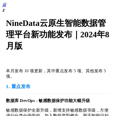
끀
ꁲ
首
NineData云原生智能数据管
页
数
理平台新功能发布｜2024年8
据
库
月版
DevOps
数
据
复
制
本月发布 10 项更新，其中重点发布 5 项、其他发布 5
数
项。
据
迁
1. 重点发布
移
数
数据库 DevOps - 敏感数据保护功能大幅升级
据
库
敏感数据保护全新升级，新增支持敏感数据等级，方便
迁
进行分类分级管控，加入数据类型概念，用于智能识别