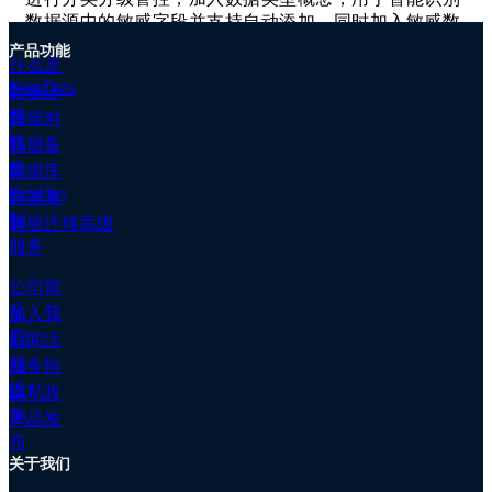
移
数据源中的敏感字段并支持自动添加。同时加入敏感数
高
据大盘，让系统管理员可轻松了解当前组织下敏感数据
级
产品功能
什么是
的整体状态。另外还新增了多种脱敏算法和识别规则，
服
NineData
现已可覆盖大部分用户场景。
数据迁
务
移
数据对
数
比
据
数据备
备
份
数据库
数据库 DevOps - 数据库 DevOps 功能对腾讯云
份
DevOps
数据复
TDSQL MySQL 提供支持
数
制
数据迁移高级
据
数据库 DevOps 的如下多个功能已支持 TDSQL MySQL
服务
对
版：敏感数据、SQL 窗口、SQL 任务、结构设计与发
比
布、数据导入导出、SQL 代码审核、规范与流程。
公司简
客
介
加入我
户
数据库 DevOps - 数据库 DevOps 功能对 OceanBase
们
新闻活
案
for MySQL 提供支持
动
服务协
例
议
数据库 DevOps 的如下多个功能已支持 OceanBase for
隐私政
文
MySQL ：敏感数据、SQL 窗口、SQL 任务、结构设计
策
档
产品发
与发布、数据导入导出、SQL 代码审核、规范与流程、
专
布
库表分组（批量变更、批量查询）。
关于我们
属
集