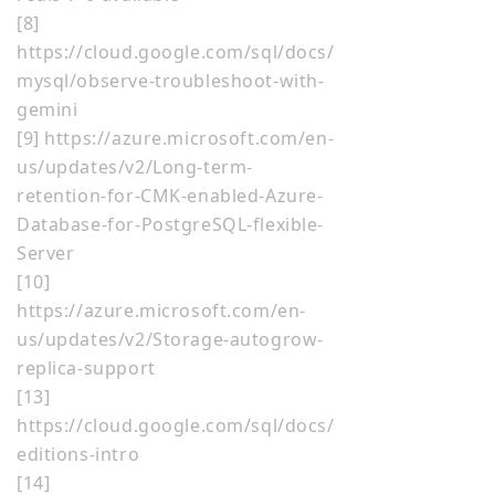
[8]
https://cloud.google.com/sql/docs/
mysql/observe-troubleshoot-with-
gemini
[9] https://azure.microsoft.com/en-
us/updates/v2/Long-term-
retention-for-CMK-enabled-Azure-
Database-for-PostgreSQL-flexible-
Server
[10]
https://azure.microsoft.com/en-
us/updates/v2/Storage-autogrow-
replica-support
[13]
https://cloud.google.com/sql/docs/
editions-intro
[14]