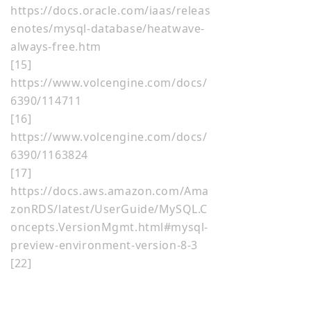
https://docs.oracle.com/iaas/releas
enotes/mysql-database/heatwave-
always-free.htm
[15]
https://www.volcengine.com/docs/
6390/114711
[16]
https://www.volcengine.com/docs/
6390/1163824
[17]
https://docs.aws.amazon.com/Ama
zonRDS/latest/UserGuide/MySQL.C
oncepts.VersionMgmt.html#mysql-
preview-environment-version-8-3
[22]
https://aws.amazon.com/about-
aws/whats-