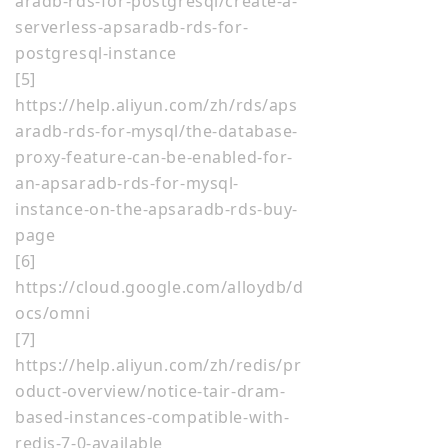
aradb-rds-for-postgresql/create-a-
serverless-apsaradb-rds-for-
postgresql-instance
[5]
https://help.aliyun.com/zh/rds/aps
aradb-rds-for-mysql/the-database-
proxy-feature-can-be-enabled-for-
an-apsaradb-rds-for-mysql-
instance-on-the-apsaradb-rds-buy-
page
[6]
https://cloud.google.com/alloydb/d
ocs/omni
[7]
https://help.aliyun.com/zh/redis/pr
oduct-overview/notice-tair-dram-
based-instances-compatible-with-
redis-7-0-available