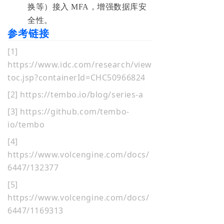
换等）接入 MFA，增强数据库安
全性。
参考链接
[1]
https://www.idc.com/research/view
toc.jsp?containerId=CHC50966824
[2] https://tembo.io/blog/series-a
[3] https://github.com/tembo-
io/tembo
[4]
https://www.volcengine.com/docs/
6447/132377
[5]
https://www
.volcengine.com/docs/
6447/1169313