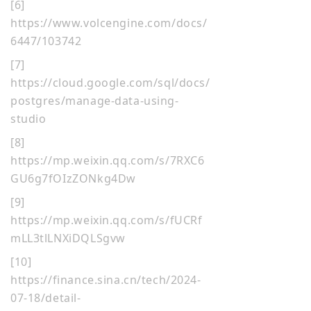
[6]
https://www.volcengine.com/docs/
6447/103742
[7]
htt
ps://cloud.google.com/sql/docs/
postgres/manage-data-using-
studio
[8]
https://mp.weixin.qq.com/s/7RXC6
GU6g7fOIzZONkg4Dw
[9]
https://mp.weixin.qq.com/s/fUCRf
mLL3tlLNXiDQLSgvw
[10]
https://finance.sina.cn/tech/2024-
07-18/detail-