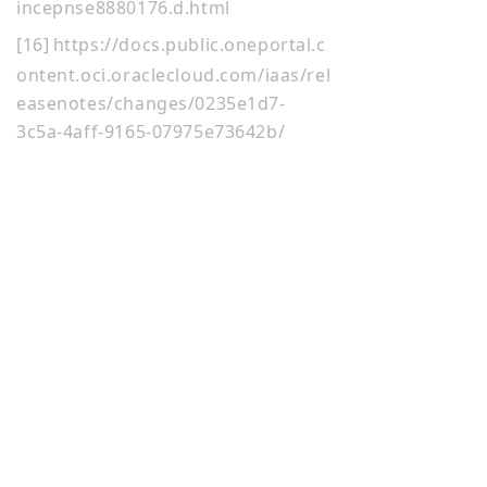
incepnse8880176.d.html
[16]
https://docs.public.oneportal.c
ontent.oci.oraclecloud.com/iaas/rel
easenotes/changes/0235e1d7-
3c5a-4aff-9165-07975e73642b/
产品功能
关于我们
什么是 NineData
公司简介
数据库 DevOps
加入我们
数据复制
新闻活动
数据迁移
产品发布
数据迁移高级服务
服务协议
数据备份
隐私政策