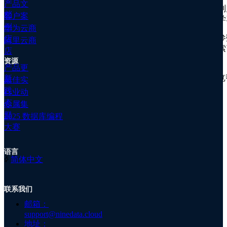
产品文
模块化
：将建表语句的各项复杂的参数分类，然后分别
群
档
客户案
键、分区、表选项
五个模块下，界面布局相当清晰，学
公
例
华为云商
司
参数全方位覆盖
：对于表、字段、约束等各种属性的参
店
阿里云商
简
义，包含
分区属性
及
分区表
的创建、多种约束及普通索
店
介
验集生成列属性等。
资源
公
产品更
司
操作简单
：提供便捷的交互操作，结合实时 SQL 预
新
最佳实
资
构定义与编辑。
践
行业动
讯
态
专属集
关
NineData 的目标可以归纳为一句话：老鸟用能增加效
群
于
2025 数据库编程
率，菜鸟用能快速上手。
我
大赛
们
如何可视化创建 PostgreSQL 表结构？
加
语言
入
ꀅ
简体中文
我
通过 NineData 的 SQL 窗口，可以可视化创建
们
PostgreSQL 表，几乎覆盖所有建表语句的能力。
联系我们
注
册
邮箱：
support@ninedata.cloud
地址：
配置列
：包含列名、数据类型、NOT NULL 属性、默