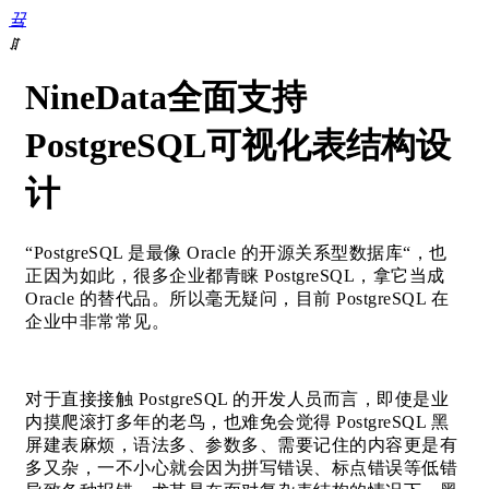
끀
ꁲ
首
NineData全面支持
页
数
PostgreSQL可视化表结构设
据
库
计
DevOps
数
据
“PostgreSQL 是最像 Oracle 的开源关系型数据库“，也
复
正因为如此，很多企业都青睐 PostgreSQL，拿它当成
制
Oracle 的替代品。所以毫无疑问，目前 PostgreSQL 在
数
企业中非常常见。
据
迁
移
对于直接接触 PostgreSQL 的开发人员而言，即使是业
数
内摸爬滚打多年的老鸟，也难免会觉得 PostgreSQL 黑
据
屏建表麻烦，语法多、参数多、需要记住的内容更是有
库
多又杂，一不小心就会因为拼写错误、标点错误等低错
迁