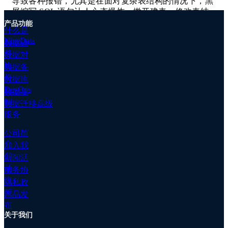
导致各种报错，尤其是在面对复杂表结构的情况下，黑
移
屏编写 SQL 语句让人心态爆炸。撇开建表，修改表结
高
构则更加让人抓狂，修改过程不能有差错，否则甚至可
级
产品功能
什么是
能影响业务。
服
NineData
数据迁
务
移
数据对
数
比
据
数据备
因此，用一个功能完善的图形化工具来替代黑屏界面，
备
份
数据库
就显得非常重要了。而 NineData 刚好就符合，
份
DevOps
NineData 的目标是，无论对于 PostgreSQL 的了解程度
数据复
数
如何，哪怕是刚入门的新手，都能快速把 PostgreSQL
制
数据迁移高级
据
表结构给设计起来。
服务
对
比
有什么亮点？
公司简
客
介
加入我
户
们
新闻活
案
在上期迭代中，NineData 正式发布针对 PostgreSQL 的
动
服务协
例
可视化表结构设计功能。要满足开发人员对于
议
隐私政
文
PostgreSQL 图形化表结构设计的需求，NineData 的解
策
档
产品发
决思路如下：
专
布
关于我们
属
集