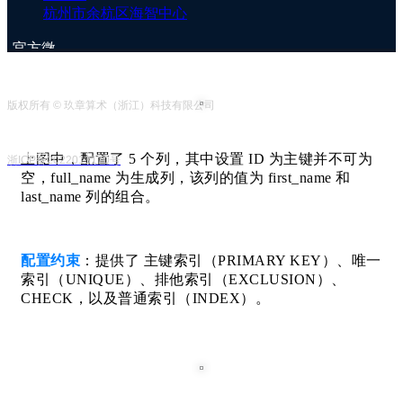
杭州市余杭区海智中心
认值、注释、Primary Key 属性等基础配置，同时还支
持生成列、COLLATE（列的排序规则）等。
官方微
信号
版权所有 © 玖章算术（浙江）科技有限公司
企业客
服号
上图中，配置了 5 个列，其中设置 ID 为主键并不可为
浙ICP备2022013170号
空，full_name 为生成列，该列的值为 first_name 和
last_name 列的组合。
配置约束
：提供了 主键索引（PRIMARY KEY）、唯一
索引（UNIQUE）、排他索引（EXCLUSION）、
CHECK，以及普通索引（INDEX）。