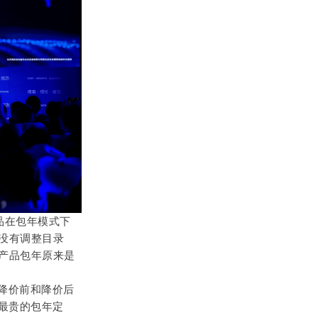
等产品在包年模式下
没有调整目录
产品包年原来是
对比降价前和降价后
最贵的包年定