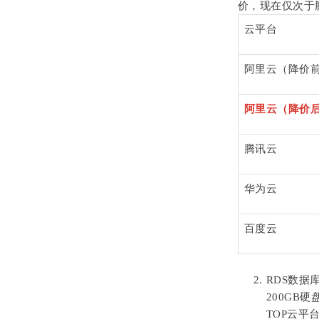
价，现在仅次于
云平台
阿里云（降价
阿里云（降价
腾讯云
华为云
百度云
RDS数据
200GB
TOP云平