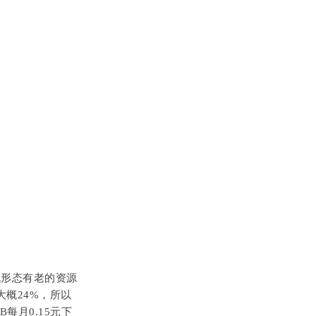
包形态有老的资源
大概24%，所以
每月0.15元下