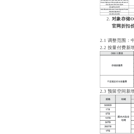
对象存储
O
官网折扣
2.1 调整范围
2.2 按量付费
2.3 预留空间