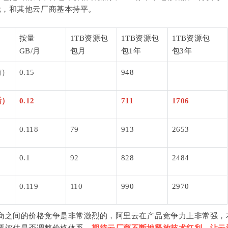
2元，和其他云厂商基本持平。
按量
1TB资源包
1TB资源包
1TB资源包
GB/月
包月
包1年
包3年
前）
0.15
948
后）
0.12
711
1706
0.118
79
913
2653
0.1
92
828
2484
0.119
110
990
2970
商之间的价格竞
争是非常激烈的，阿里云在产品竞争力上非常强，