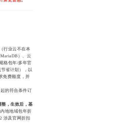
计算更普惠。
（行业云不在本
ariaDB）、云
定规格包年/多年官
地域节省计划），以
请求免费额度，并
发起的符合条件订
调整，生效后，基
中国内地地域包年折
.2 涉及官网折扣