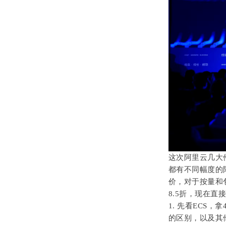
这次阿里云几大件，
都有不同幅度的
价，对于按量和
8.5折，现在直接
1. 先看ECS
的区别，以及其