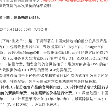
要评估是否调整价格体系，
期待云厂商不断地释放技术红利，让云
里云官网的本次降价的详细说明：
线下调，最高幅度达55%
3年3月1日00:00前（UTC+8）
（下称“生效日”）起，下调部署在中国大陆地域的部分公共云产品
：包括云服务器ECS、云数据库RDS（MySQL、PostgreSQL、M
区版、云数据库MongoDB、云数据库ClickHouse社区兼容版的特
划（云服务器大陆地域ECS计算型节省计划、RDS MySQL全
OSS 按量付费、预留空间的官网折扣价；增加对象存储 OSS 的
云数据传输 CDT产品的普通BGP免费额度。
格调整仅适用于上述包年/多年和节省计划付费方式在生效日后所
续费、升降配等。阿里云保留对本次价格调整的最终解释权。
：针对
ECS
部分在售产品的官网折扣价、ECS计算型节省计划进行
扣价的新购和续费，将按照新的价格进行计费。
1.1 调整范围：
5年）、ECS计算型节省计划（1年/3年/5年），最高降幅达36%；1
产品（以折扣方式），详见以下表格：