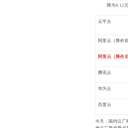
降为0.1
云平台
阿里云（降价
阿里云（降价
腾讯云
华为云
百度云
今
天，国内云厂