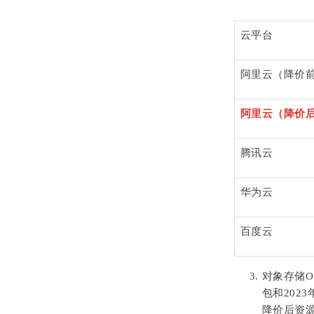
云平台
阿里云（降价
阿里云（降价
腾讯云
华为云
百度云
对象
存储
包和202
降价后资源