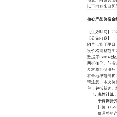
他云厂商也势必
以下内容来自阿
核心产品价格全
【生效时间】202
【公告内容】
阿里云将于即日
次价格调整范围内）
数据库Redis社
网折扣价、节省计
及对象存储服务 
在全地域范围扩大
请注意，本次价
单，包括新购、
弹性计算
于官网折
扣价（1~
价调整的