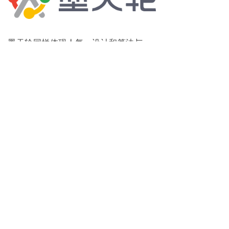
墨天轮同样体现人气，设计和算法与
DB-Engine基本一致， 2024年2月报告包
括290个数据库。数据从九个维度计算：
搜索引擎（百度、必应、谷歌），趋势
指数（微信指数、百度指数、谷歌趋
势、360趋势数据）， 资质数量， 核心
案例数（摩天轮自己整理），专利数，
论文数（《中国计算机学会推荐国际学
术会议和期刊目录（2022）》），招聘
岗位数（51JOB），书籍（摩天轮自己
整理），墨天轮内容数量。
与DB-Engine相比，摩天轮对于中国本
土数据库的评价更加完善，是有益的补