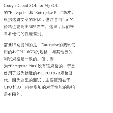
Google Cloud SQL for MySQL
的”Enterprise”和”Enterprise Plus”版本。
根据这篇文章的对比，也注意到Plus的
价格也要高出30%左右。这里，我们来
看看他们的性能差别。
需要特别提到的是，Enterprise的测试使
用的4vCPU16GB的规格，与其他云的
测试规格是一致的。但，因
为“Enterprise Plus”没有该规格的，于是
使用了最为接近的4vCPU32GB规格替
代。因为这里的测试，主要瓶颈在于
CPU和IO，内存增加的对于性能的影响
是有限的。
详细的性能对比参考下图。