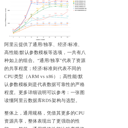
阿里云提供了通用/独享、经济/标准、
高性能/默认参数模板等选项，一共有八
种如上的组合。“通用/独享”代表了资源
的共享程度；经济/标准则代表不同的
CPU类型（ARM vs x86）；高性能/默
认参数模板则是代表数据可靠性的严格
程度。更多详细说明可以参考：一张图
读懂阿里云数据库RDS架构与选型。
整体上，通用规格，凭借其更多的CPU
资源共享，整体表现出了更强劲的性