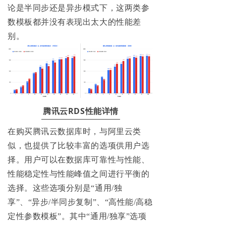
论是半同步还是异步模式下，这两类参
数模板都并没有表现出太大的性能差
别。
腾讯云RDS性能详情
在购买腾讯云数据库时，与阿里云类
似，也提供了比较丰富的选项供用户选
择。用户可以在数据库可靠性与性能、
性能稳定性与性能峰值之间进行平衡的
选择。这些选项分别是“通用/独
享”、“异步/半同步复制”、“高性能/高稳
定性参数模板”。其中“通用/独享”选项