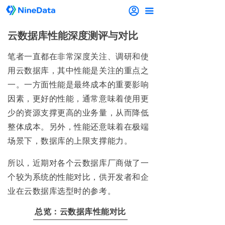
끀
云数据库性能深度测评与对比
笔者一直都在非常深度关注、调研和使
用云数据库，其中性能是关注的重点之
一。一方面性能是最终成本的重要影响
因素，更好的性能，通常意味着使用更
少的资源支撑更高的业务量，从而降低
整体成本。另外，性能还意味着在极端
场景下，数据库的上限支撑能力。
所以，近期对各个云数据库厂商做了一
个较为系统的性能对比，供开发者和企
业在云数据库选型时的参考。
总览：云数据库性能对比