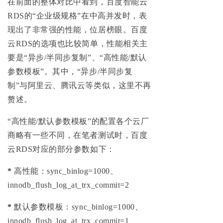
在前面的整体对比中看到，百度智能云
RDS的“企业级规格”在中高并发时，表
现出了非常强的性能，位居榜眼。百度
云RDS的选项也比较简单，性能相关主
要是“异步/半同步复制”、“高性能/默认
参数模板”。其中，“异步/半同步复
制”与阿里云、腾讯云等类似，这里不再
赘述。
“高性能/默认参数模板”的配置各个云厂
商略有一些不同，在笔者测试时，百度
云RDS对应的部分参数如下：
*
高性能：sync_binlog=1000、
innodb_flush_log_at_trx_commit=2
*
默认参数模板：sync_binlog=1000、
innodb_flush_log_at_trx_commit=1