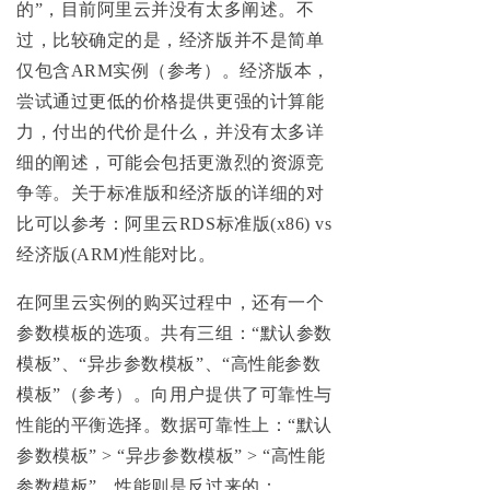
的”，目前阿里云并没有太多阐述。不
过，比较确定的是，经济版并不是简单
仅包含ARM实例（参考）。经济版本，
尝试通过更低的价格提供更强的计算能
力，付出的代价是什么，并没有太多详
细的阐述，可能会包括更激烈的资源竞
争等。关于标准版和经济版的详细的对
比可以参考：阿里云RDS标准版(x86) vs
经济版(ARM)性能对比。
在阿里云实例的购买过程中，还有一个
参数模板的选项。共有三组：“默认参数
模板”、“异步参数模板”、“高性能参数
模板”（参考）。向用户提供了可靠性与
性能的平衡选择。数据可靠性上：“默认
参数模板” > “异步参数模板” > “高性能
参数模板”，性能则是反过来的：