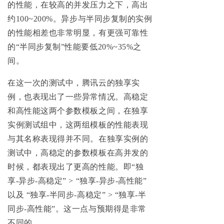
的性能，在较高的并发压力之下，高出
约100~200%。异步与半同步复制的实例
的性能相差也非常明显，有更强可靠性
的“半同步复制”性能要低20%~35%之
间。
在这一次的测试中，腾讯云的独享实
例，也表现出了一些异常情况。高稳定
和高性能这两个参数模板之间，在独享
实例测试组中，这两组模板的性能表现
与其名称表现得并不同。在独享实例的
测试中，高稳定的参数模板在高并发的
时候，都表现出了更高的性能。即“独
享-异步-高稳定” > “独享-异步-高性能”
以及 “独享-半同步-高稳定” > “独享-半
同步-高性能”。这一点与预期得是非常
不同的。