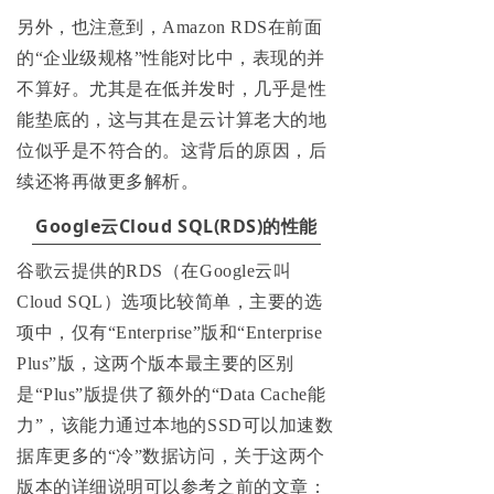
另外，也注意到，Amazon RDS在前面
的“企业级规格”性能对比中，表现的并
不算好。尤其是在低并发时，几乎是性
能垫底的，这与其在是云计算老大的地
位似乎是不符合的。这背后的原因，后
续还将再做更多解析。
Google云Cloud SQL(RDS)的性能
谷歌云提供的RDS（在Google云叫
Cloud SQL）选项比较简单，主要的选
项中，仅有“Enterprise”版和“Enterprise
Plus”版，这两个版本最主要的区别
是“Plus”版提供了额外的“Data Cache能
力”，该能力通过本地的SSD可以加速数
据库更多的“冷”数据访问，关于这两个
版本的详细说明可以参考之前的文章：