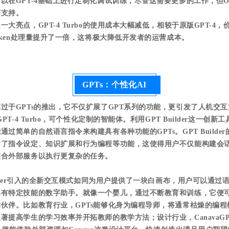
以在GPT-4基础上进行定制化调试训练，尽管这需要更多的工作，但Op
师支持。
大亮点，GPT-4 Turbo的使用成本大幅减低，相较于原版GPT-4，价
token处理量提升了一倍，这将极大降低开发者的运营成本。
GPTs：个性化AI
过于GPTs的推出，它不仅扩展了GPT系列的功能，更引发了人机交
GPT-4 Turbo，可个性化定制的智能体。利用GPT Builder这一创
过简单的自然语言指令来构建具有各种功能的GPTs。GPT Builde
了指令设定、知识扩展和行为编程等功能，这使得用户不仅能构建会话
整合外部服务以执行更复杂的任务。
uilder引入的全新交互模式如同为用户提供了一块白画布，用户可以通过
具有特定技能的数字助手。就像一个婴儿，通过不断教育和训练，它便
伙伴。比如教育行业，GPTs能够化身为编程导师，将通常枯燥的编
著提高学生的学习效率并开拓教师的教学方法；设计行业，CanavaG