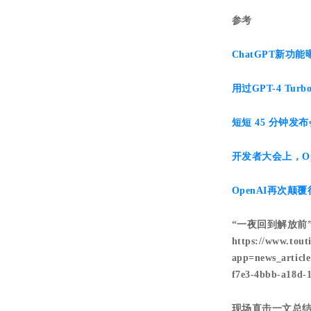
参考
ChatGPT新功
用过GPT-4 T
短短 45 分钟发布
开发者大会上，O
OpenAI再次颠覆
“一夜回到解放前”
https://www.tout
app=news_artic
f7e3-4bbb-a18d-
现场直击一文总结！