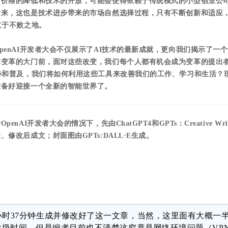
。价格的降低和技术的开放，可能会使得依赖于传统模式的小型创业公
看来，这也是技术进步带来的市场自然选择过程，只有不断创新和适应
立于不败之地。
penAI开发者大会不仅展示了AI技术的最新成就，更向我们揭示了一
术变革的大门前，面对这些改变，我们每个人都有机会成为变革的提出
步和普及，我们将如何利用这些工具来改善我们的工作、学习和生活？
准备好迎接一个全新的智能世界了。
nAI开发者大会的情况下，先由ChatGPT4和GPTs：Creative Writi
、修改后成文；封面图由GPTs:
DALL·E生成。
小时37分钟生成并修改好了这一文章，当然，这里面有大概一
的垃圾时间，但是编者目前也不清楚这究竟是网络环境问题（VP