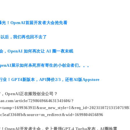
能曝光！OpenAI首届开发者大会抢先看
urbo以后，我们再也回不去了
会，OpenAI 如何再次让 AI 圈一夜未眠
penAI展示如何杀死所有寄生的小创业者们。。。
行业！GPT4新版本，API降价2/3，还有AI版Appstore
，OpenAI正在摧毁创业公司？
iao.com/article/7298669664631341606/?
le×tamp=1699363911&use_new_style=1&req_id=2023110721315071
1c5eaf3360fb&source=m_redirect&wid=1699804656896
OpenAI开发者大会，史上最强GPT-4 Turbo发布，AI圈地震