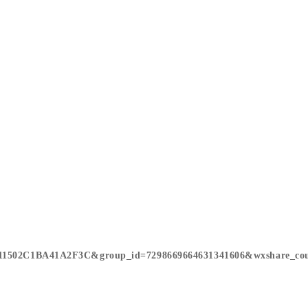
9B11502C1BA41A2F3C&group_id=7298669664631341606&wxshare_co