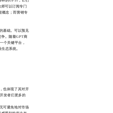
样的GPTs，它们
教师可以订阅专门
程概念；而营销专
实的基础。可以预见
烈竞争。随着GPT商
的一个关键平台，
业生态系统。
位，也体现了其对开
予开发者们更多的
也无可避免地对市场