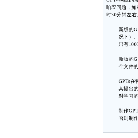
响应问题，如
时30分钟左
新版的G
况下）、
只有10
新版的G
个文件
GPTs在
其提出的
对学习
制作GP
否则制作