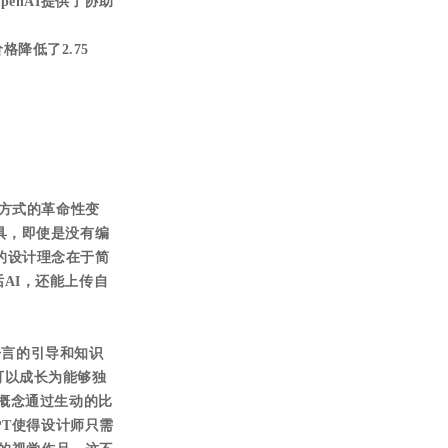
enAI提供了协助
格降低了2.75
互方式的革命性变
新工具，即使是没有编
r的设计理念在于简
AI，还能上传自
语言的引导和知识
可以成长为能够独
程概念通过生动的比
PT使得设计师只需