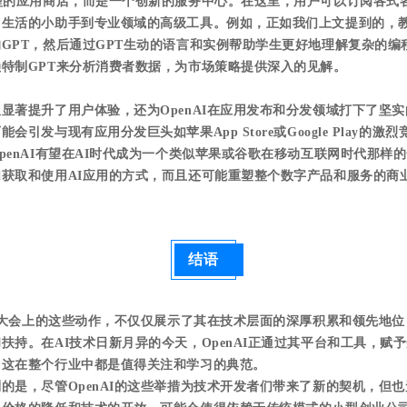
型的应用商店，而是一个创新的服务中心。在这里，用户可以订阅各式各
常生活的小助手到专业领域的高级工具。例如，正如我们上文提到的，
GPT，然后通过GPT生动的语言和实例帮助学生更好地理解复杂的编
特制GPT来分析消费者数据，为市场策略提供深入的见解。
显著提升了用户体验，还为OpenAI在应用发布和分发领域打下了坚
会引发与现有应用分发巨头如苹果App Store或Google Play的激
penAI有望在AI时代成为一个类似苹果或谷歌在移动互联网时代那样
获取和使用AI应用的方式，而且还可能重塑整个数字产品和服务的商
结语
发者大会上的这些动作，不仅仅展示了其在技术层面的深厚积累和领先地
扶持。在AI技术日新月异的今天，OpenAI正通过其平台和工具，赋
，这在整个行业中都是值得关注和学习的典范。
的是，尽管OpenAI的这些举措为技术开发者们带来了新的契机，但