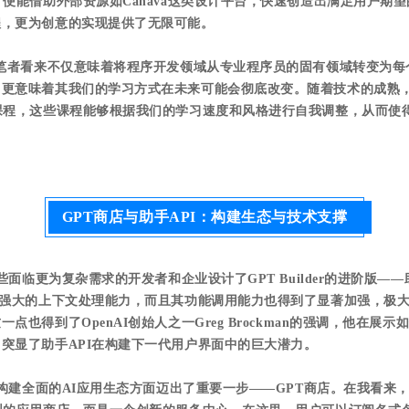
，便能借助外部资源如Canava这类设计平台，快速创造出满足用户期
程，更为创意的实现提供了无限可能。
在笔者看来不仅意味着将程序开发领域从专业程序员的固有领域转变为
，更意味着其我们的学习方式在未来可能会彻底改变。随着技术的成熟
课程，这些课程能够根据我们的学习速度和风格进行自我调整，从而使得
GPT商店与助手API：构建生态与技术支撑
那些面临更为复杂需求的开发者和企业设计了GPT Builder的进阶版——
加强大的上下文处理能力，而且其功能调用能力也得到了显著加强，极
点也得到了OpenAI创始人之一Greg Brockman的强调，他在展
突显了助手API在构建下一代用户界面中的巨大潜力。
I在构建全面的AI应用生态方面迈出了重要一步——GPT商店。在我看来