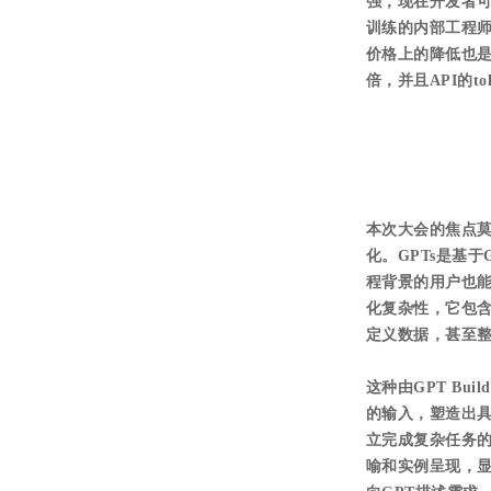
强，现在开发者可
训练的内部工程
价格上的降低也是一
倍，并且API的
本次大会的焦点莫
化。GPTs是基于
程背景的用户也能通
化复杂性，它包含
定义数据，甚至
这种由GPT B
的输入，塑造出
立完成复杂任务的
喻和实例呈现，显