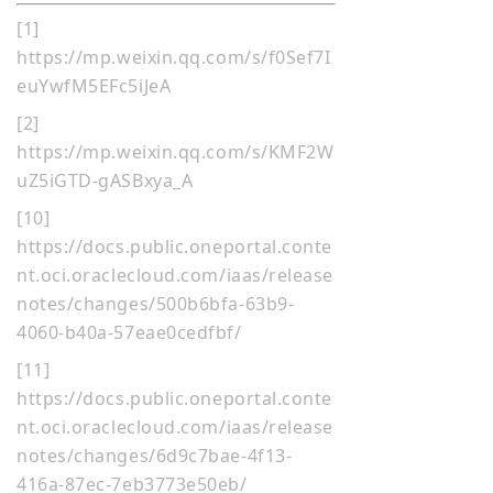
[1]
https://mp.weixin.qq.com/s/f0Sef7I
euYwfM5EFc5iJeA
[2]
https://mp.weixin.qq.com/s/KMF2W
uZ5iGTD-gASBxya_A
[10]
https://docs.public.oneportal.conte
nt.oci.oraclecloud.com/iaas/release
notes/changes/500b6bfa-63b9-
4060-b40a-57eae0cedfbf/
[11]
https://docs.public.oneportal.conte
nt.oci.oraclecloud.com/iaas/release
notes/changes/6d9c7bae-4f13-
416a-87ec-7eb3773e50eb/