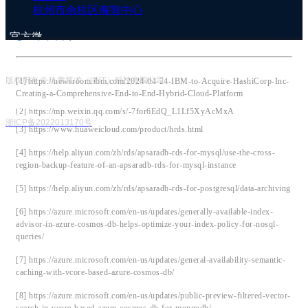
([18])
杭州市余杭区海智中心
参考资料
官方微
信号
版权所有 © 玖章算术（浙江）科技有限公司
[1] https://newsroom.ibm.com/2024-04-24-IBM-to-Acquire-HashiCorp-Inc-
Creating-a-Comprehensive-End-to-End-Hybrid-Cloud-Platform
企业客
[2] https://mp.weixin.qq.com/s/-7for6EdQ_L1Lf5XyAcMxA
服号
浙ICP备2022013170号
[3] https://www.huaweicloud.com/product/hrds.html
[4] https://help.aliyun.com/zh/rds/apsaradb-rds-for-mysql/use-the-cross-
region-backup-feature-of-an-apsaradb-rds-for-mysql-instance
[5] https://help.aliyun.com/zh/rds/apsaradb-rds-for-postgresql/data-archiving
[6] https://azure.microsoft.com/en-us/updates/generally-available-index-
advisor-in-azure-cosmos-db-helps-optimize-your-index-policy-for-nosql-
queries/
[7] https://azure.microsoft.com/en-us/updates/general-availability-semantic-
caching-with-vcore-based-azure-cosmos-db/
[8] https://azure.microsoft.com/en-us/updates/public-preview-filtered-vector-