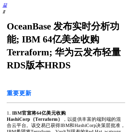
끀
ꁲ
首
OceanBase 发布实时分析功
页
数
能; IBM 64亿美金收购
据
库
Terraform; 华为云发布轻量
DevOps
数
RDS版本HRDS
据
复
制
数
据
重要更新
迁
移
数
1.
IBM官宣将64亿美元收购
据
HashiCorp（Te
rraform）
，以提供丰富的端到端的混
库
合云平台。该交易已获得IBM和HashiCorp决策层批准，
迁
I
BM希望将Terraform、Vault与现有的Red Hat, watsonx