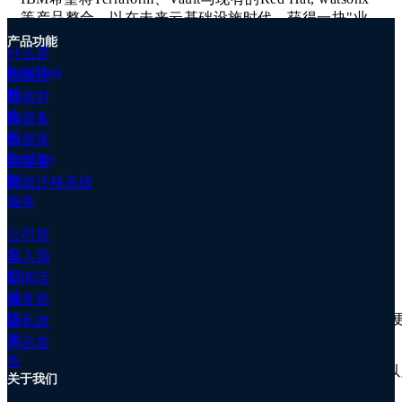
移
等产品整合，以在未来云基础设施时代，获得一块"业
高
务高地"([1])
级
产品功能
什么是
服
2.
OceanBase开发者大会发布 4.3 发版
，高调进入实时
NineData
数据迁
务
分析 AP 领域。将支持行存 & 列存一体化、新向量化引
移
数据对
数
擎、物化视图等能力([2])
比
据
数据备
备
份
数据库
3.
华为云发布星耀数据库服务HRDS
，与云耀云服务器
份
DevOps
HECS组成系列产品，以小规格、低成本、配置简单为
数据复
数
特点，服务小型业务场景，如企业建站、小程序、开发
制
数据迁移高级
据
测试环境等([3])
服务
对
比
更新详细
公司简
客
介
加入我
户
们
新闻活
案
动
阿里云
服务协
例
议
RDS MySQL集群系列实例新增支持跨地域备份，
隐私政
文
场景。([4])
策
档
产品发
专
布
RDS PostgreSQL通用云盘版支持数据归档到OS
关于我们
属
集