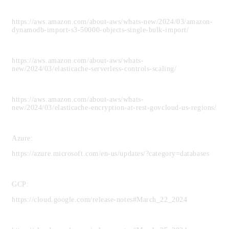
https://aws.amazon.com/about-aws/whats-new/2024/03/amazon-
dynamodb-import-s3-50000-objects-single-bulk-import/
https://aws.amazon.com/about-aws/whats-
new/2024/03/elasticache-serverless-controls-scaling/
https://aws.amazon.com/about-aws/whats-
new/2024/03/elasticache-encryption-at-rest-govcloud-us-regions/
Azure:
https://azure.microsoft.com/en-us/updates/?category=databases
GCP:
https://cloud.google.com/release-notes#March_22_2024