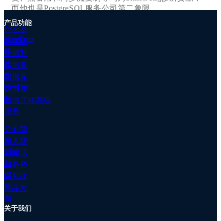
移
而他也是PostgreSQL服务公司第二象限
高
（2ndQuadrant）的创始人、CEO、CTO；2ndQuadrant
级
产品功能
被EDB收购后，其担任Postgres研究员直到退休，而英
什么是
服
国的PostgreSQL会议直到去年之前也一直由他负责。
NineData
数据迁
务
移
数据对
数
比
据
数据备
▋Redis更改许可：社区反映强烈，Redis之父回应
备
份
数据库
份
DevOps
数据复
在Redis决定放弃开源BSD许可证，转而采用MongoDB
数
制
数据迁移高级
建立的限制性更强的SSPL许可证后，社区反应强烈，
据
服务
一些社区贡献者，乃至AWS都表示将不再参与社区贡
对
献；另一方面，更改许可导致一些已经内置OSS Redis
比
公司简
的产品不得不做出替换Redis或者维持现有版本不变的
客
介
加入我
选择。为此，一些社区贡献者决定发起新分支。而
户
们
新闻活
Redis之父则表示称自己对Redis更改许可一事并不知
案
动
服务协
情，但他理解更改许可的行为，并认为社区目前发起的
例
议
新分支中最后的赢家将是“能提供卓越技术和适合的许
隐私政
文
可证的项目”。TDengine CEO 也发布其观点
策
档
产品发
《Developers: Stop Donating Your Work to Cloud Service
专
布
Providers!》
（https://tdengine.com/developers-stop-donating-your-
关于我们
属
work/）
集