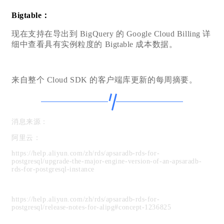
Bigtable：
现在支持在导出到 BigQuery 的 Google Cloud Billing 详
细中查看具有实例粒度的 Bigtable 成本数据。
来自整个 Cloud SDK 的客户端库更新的每周摘要。
消息来源：
阿里云：
https://help.aliyun.com/zh/rds/apsaradb-rds-for-
postgresql/upgrade-the-major-engine-version-of-an-apsaradb-
rds-for-postgresql-instance
https://help.aliyun.com/zh/rds/apsaradb-rds-for-
postgresql/release-notes-for-alipg#concept-1236825