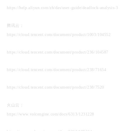
https://help.aliyun.com/zh/das/user-guide/deadlock-analysis-3
腾讯云：
https://cloud.tencent.com/document/product/1003/104552
https://cloud.tencent.com/document/product/236/104587
https://cloud.tencent.com/document/product/238/71654
https://cloud.tencent.com/document/product/238/7520
火山云：
https://www.volcengine.com/docs/6313/1231228