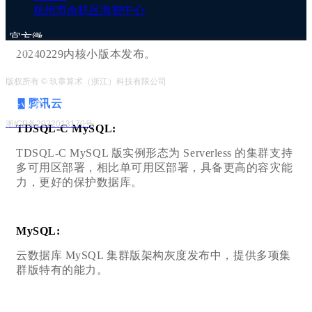
杭州市余杭区海智中心
RDS PostgreSQL Serverless实例支持升级数据库大版
本。
官方微
信号
20240229内核小版本发布。
版权所有 © 玖章算术（浙江）科技有限公司
▋腾讯云
企业客
服号
浙ICP备2022013170号
TDSQL-C MySQL:
TDSQL-C MySQL 版实例形态为 Serverless 的集群支持
多可用区部署，相比单可用区部署，具备更高的容灾能
力，更好的保护数据库。
MySQL:
云数据库 MySQL 集群版架构灰度发布中，提供多项集
群版特有的能力。