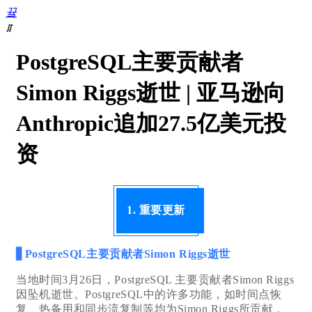
끀
ꁲ
首
PostgreSQL主要贡献者
页
数
Simon Riggs逝世 | 亚马逊向
据
库
Anthropic追加27.5亿美元投
DevOps
数
资
据
复
制
数
1. 重要更新
据
迁
移
▋
PostgreSQL主要贡献者Simon Riggs逝世
数
据
当地时间3月26日，PostgreSQL 主要贡献者Simon Riggs
库
因坠机逝世。PostgreSQL中的许多功能，如时间点恢
迁
复、热备用和同步流复制等均为Simon Riggs所贡献，