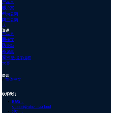
产品文
群
档
客户案
公
例
华为云商
司
▋亚马逊向Anthropic追加27.5亿美元投资
店
阿里云商
简
当地时间3月27日，亚马逊宣布将向美国AI初创公司
店
介
Anthropic追加27.5亿美元投资。这是继去年9月，亚马
资源
公
产品更
逊完成了对Anthropic 12.5亿美元的首轮投资后对
司
新
最佳实
Anthropic的再一次投资；至此，亚马逊向Anthropic的
资
践
投资金额已达到40亿美元。亚马逊的这一举动被解读为
行业动
讯
在AI军备竞赛中寻求优势。
态
专属集
关
群
于
2025 数据库编程
我
大赛
们
加
2. 云数据库更新详情
语言
入
ꀅ
简体中文
我
们
▋阿里云
联系我们
注
册
邮箱：
support@ninedata.cloud
RDS:
地址：