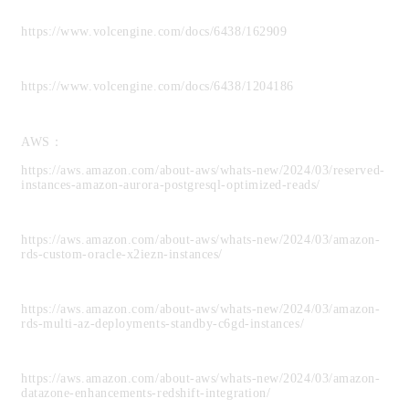
https://www.volcengine.com/docs/6438/162909
https://www.volcengine.com/docs/6438/1204186
AWS：
https://aws.amazon.com/about-aws/whats-new/2024/03/reserved-
instances-amazon-aurora-postgresql-optimized-reads/
https://aws.amazon.com/about-aws/whats-new/2024/03/amazon-
rds-custom-oracle-x2iezn-instances/
https://aws.amazon.com/about-aws/whats-new/2024/03/amazon-
rds-multi-az-deployments-standby-c6gd-instances/
https://aws.amazon.com/about-aws/whats-new/2024/03/amazon-
datazone-enhancements-redshift-integration/