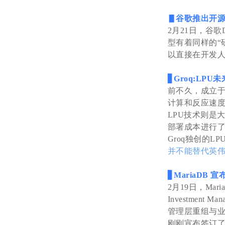
▋
谷歌推出开源
2月21日，谷歌
型有着同样的“研
以直接在开发
▋
Groq:LP
前不久，成立于2
计算和反应速度
LPU技术则是
部署成本进行了
Groq独创的L
并不能替代英
▋
MariaDB 
2月19日，Ma
Investment
管理层重组与业
刚刚宣布签订了 