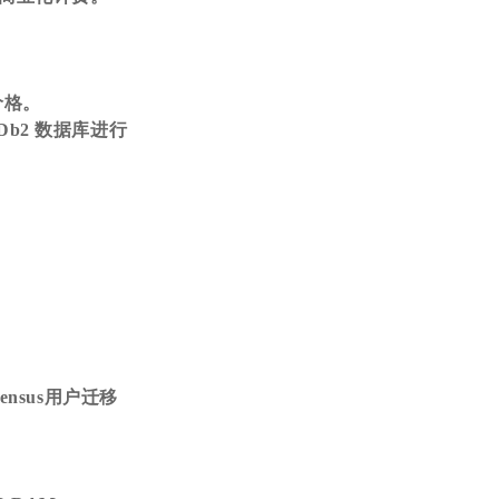
版价格。
持对 Db2 数据库进行
Census用户迁移