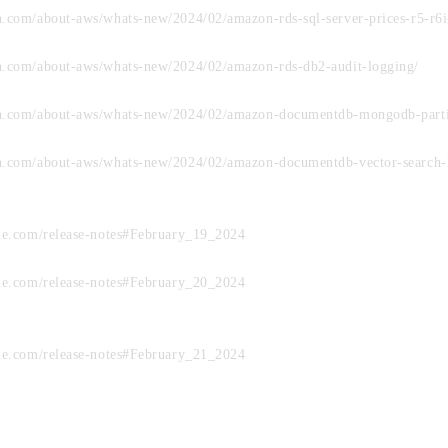
n.com/about-aws/whats-new/2024/02/amazon-rds-sql-server-prices-r5-r6i
n.com/about-aws/whats-new/2024/02/amazon-rds-db2-audit-logging/
on.com/about-aws/whats-new/2024/02/amazon-documentdb-mongodb-parti
on.com/about-aws/whats-new/2024/02/amazon-documentdb-vector-search-
gle.com/release-notes#February_19_2024
gle.com/release-notes#February_20_2024
gle.com/release-notes#February_21_2024