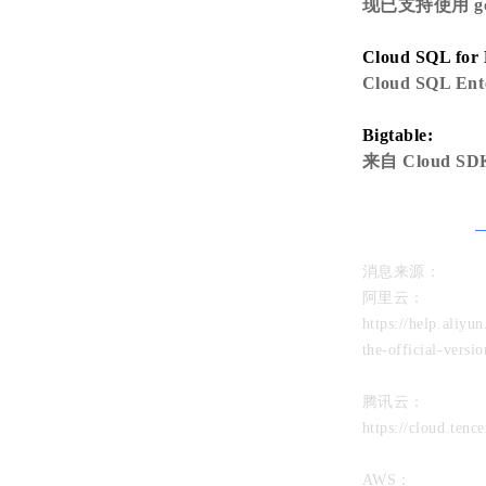
现已支持使用 gc
Cloud SQL for
Cloud SQL En
Bigtable:
来自 Cloud
消息来源：
阿里云：
https://help.aliy
the-official-vers
腾讯云：
https://cloud.ten
AWS：