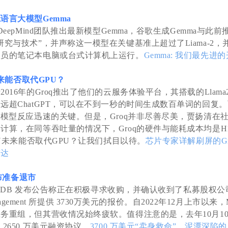
语言大模型Gemma
DeepMind团队推出最新模型Gemma，谷歌生成Gemma与此前推
究与技术”，并声称这一模型在关键基准上超过了Liama-2，并
人员的笔记本电脑或台式计算机上运行。
Gemma: 我们最先进
U未来能否取代GPU？
016年的Groq推出了他们的云服务体验平台，其搭载的Llama2或M
远超ChatGPT，可以在不到一秒的时间生成数百单词的回复。而
大模型反应迅速的关键。但是，Groq并非尽善尽美，贾扬清在
计算，在同等吞吐量的情况下，Groq的硬件与能耗成本均是H
PU未来能否取代GPU？让我们拭目以待。
芯片专家详解刷屏的G
伟达
宣布准备退市
riaDB 发布公告称正在积极寻求收购，并确认收到了私募股权公司
 Management 所提供 3730万美元的报价。自2022年12月上市以来，
务重组，但其营收情况始终疲软。值得注意的是，去年10月10日，
2650 万美元融资协议。
3700 万美元“卖身救命”，泥潭深陷的 M