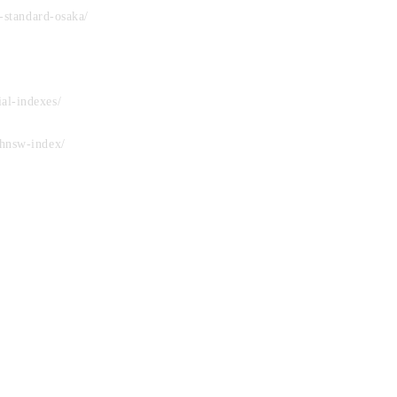
-standard-osaka/
al-indexes/
hnsw-index/