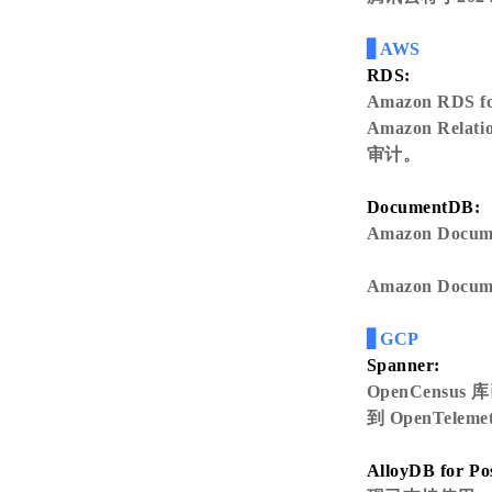
▋AWS
RDS:
Amazon RDS
Amazon Relat
审计。
DocumentDB:
Amazon Do
Amazon Do
▋GCP
Spanner:
OpenCensus
到 OpenTel
AlloyDB for Po