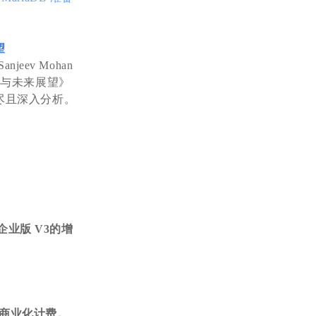
望
anjeev Mohan
要点与未来展望》
详尽且深入分析。
企业版 V3的增
进行商业化计费。