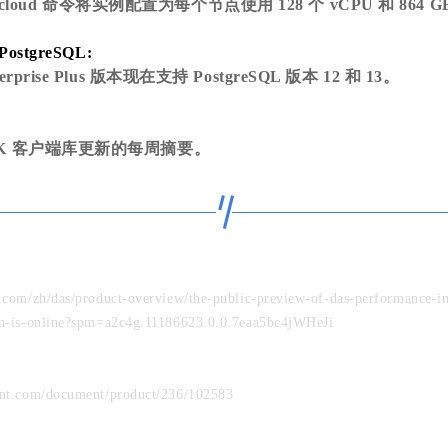
loud 命令将实例配置为每个节点使用 128 个 vCPU 和 864 G
 PostgreSQL:
terprise Plus 版本现在支持 PostgreSQL 版本 12 和 13。
 SDK 客户端库更新的每周摘要。
un.com/zh/das/product-overview/the-public-preview-of-das-performance-in
ion-is-online?spm=a2c4g.11186623.0.0.7eaa5bc4jWHeJi
cent.com/document/product/236/102583