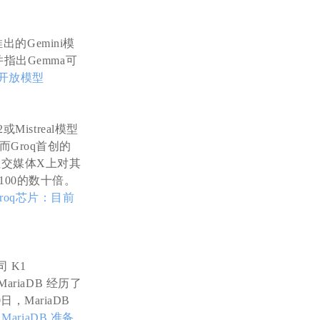
出的Gemini模
指出Gemma可
的开放模型
istreal模型
Groq首创的
社交媒体X上对其
100的数十倍。
roq芯片：目前
 K1
MariaDB 经历了
MariaDB
ariaDB 准备