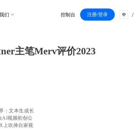
/
注册/登录
我们
控制台
/
ner主笔Merv评价2023
技界：文本生成长
AI视频初创公
台X上吹捧自家视
。