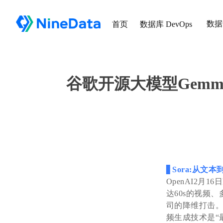
数据
首页
数据库 DevOps
谷歌开源大模型Gemma |
▋
Sora:从文本
OpenAI2
达60s的视频
司的降维打击。
频生成技术是“最