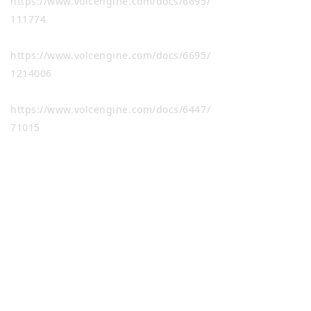
https://www.volcengine.com/docs/6695/
111774
https://www.volcengine.com/docs/6695/
1214006
https://www.volcengine.com/docs/6447/
71015
https://www.volcengine.com/docs/6313/
79845
https://www.volcengine.com/docs/6313/
1215973
https://www.volcengine.com/docs/6313/
1215982