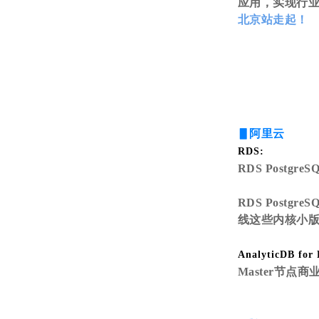
应用，实现行
北京站走起！
▋阿
里
云
RDS:
RDS Postgr
RDS Postg
线这些内核小
AnalyticDB for
Master节点