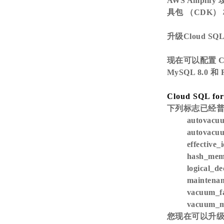
AWS Amplif
具包 （CDK） 
升级Cloud
现在可以配置 Cl
MySQL 8.0
Cloud SQL for
下列标志已经
autovacuu
autovacu
effective
hash_mem
logical_
maintenan
vacuum_fa
vacuum_mu
您现在可以升级