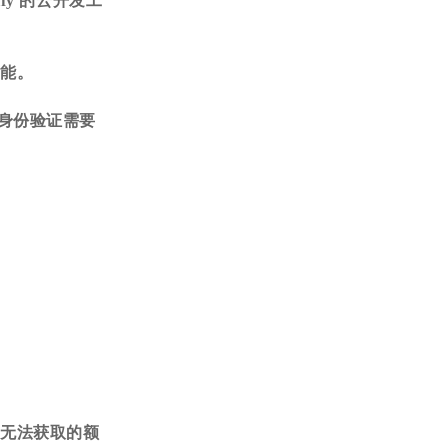
lify 的云开发工
功能。
 组身份验证需要
中无法获取的额