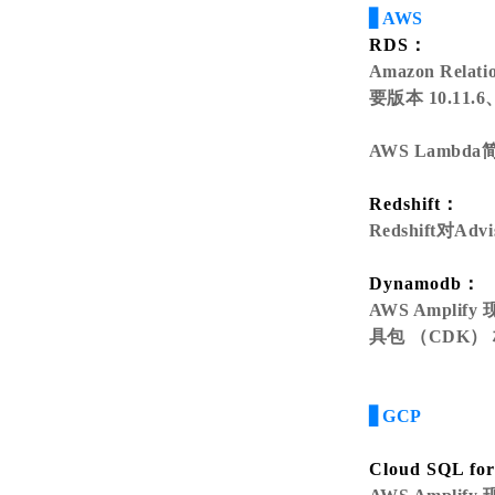
▋AWS
RDS：
Amazon Relat
要版本 10.11.6、
AWS Lambd
Redshift：
Redshift对
Dynamodb：
AWS Amplif
具包 （CDK） 
▋GCP
Cloud SQL fo