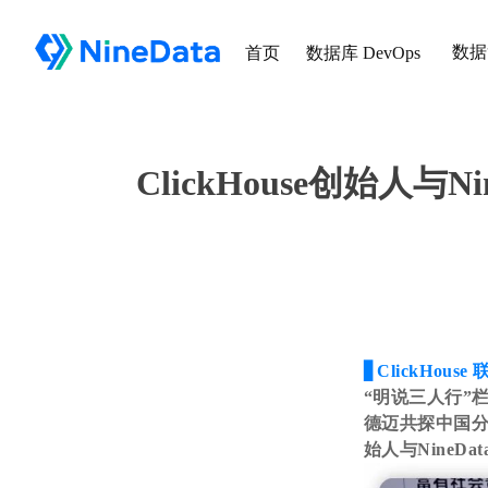
数据
首页
数据库 DevOps
ClickHouse创始人与N
▋
ClickHou
“明说三人行”栏目此
德迈共探中国分
始人与NineD