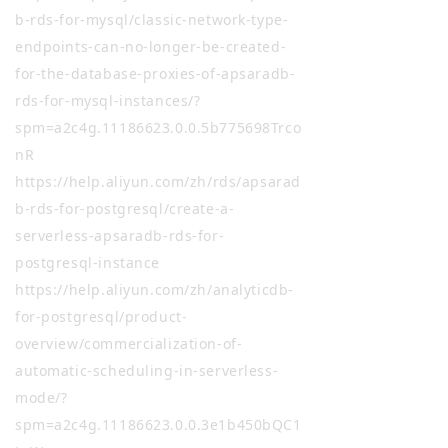
b-rds-for-mysql/classic-network-type-
endpoints-can-no-longer-be-created-
for-the-database-proxies-of-apsaradb-
rds-for-mysql-instances/?
spm=a2c4g.11186623.0.0.5b775698Trco
nR
ht
tps://help.aliyun.com/zh/rds/apsarad
b-rds-for-postgresql/create-a-
serverless-apsaradb-rds-for-
postgresql-instance
htt
ps://help.aliyun.com/zh/analyticdb-
for-postgresql/product-
overview/c
ommercialization-of-
automatic-scheduling-in-serverless-
mode/?
spm=a2c4g.11186623.0.0.3e1b450bQC1