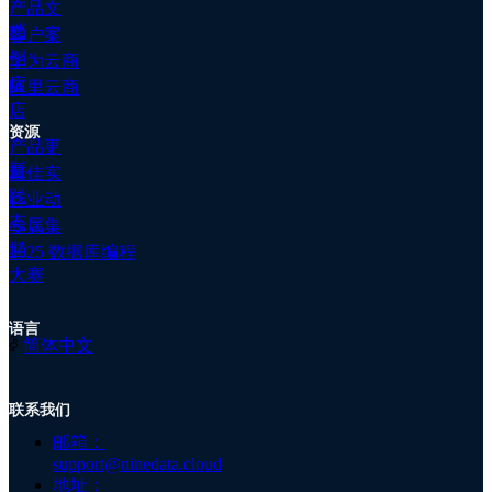
产品文
群
图：网络上流传的贾扬清朋友圈
档
客户案
公
例
华为云商
司
店
阿里云商
简
店
介
资源
公
▋ICBC已向黑客支付赎金
产品更
司
新
最佳实
资
据路透社消息，Lockbit勒索软件团伙在一份声明中表示，
践
行业动
讯
态
专属集
关
ICBC在上周被黑客入侵后支付了赎金。据CNN消息，
群
于
2025 数据库编程
ICBC（中国工商银行）的一家美国分行在上周遭到了黑客攻
我
大赛
们
击，攻击扰乱了其部分系统并导致了美国金融市场出现波动。
加
语言
入
ꀅ
简体中文
参考：
我
https://www.reuters.com/technology/cybersecurity/icbc-paid-
们
联系我们
注
ransom-after-hack-that-disrupted-markets-cybercriminals-
册
邮箱：
say-2023-11-13/
support@ninedata.cloud
地址：