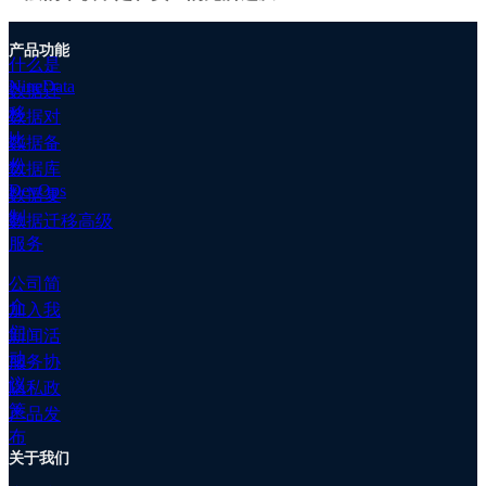
移
高
级
产品功能
什么是
▋零一万物陷入质疑风波，李开复朋友圈发文回应
服
NineData
数据迁
务
11月14日，在Yi-34B大模型的Hugging Face开源主页
移
数据对
数
上，一位名为ehartford的开发者称，Yi-34B模型使用了
比
据
数据备
Meta LLaMA 的架构，只对两个张量（Tensor）名称
备
份
数据库
进行了修改，分别为 input_layernorm 和
份
DevOps
数据复
post_attention_layernorm——Yi-34B大模型正是李开
数
制
数据迁移高级
复旗下AI公司零一万物于11月6日发布的。巧合的是，
据
服务
近日网络上流传着一张原阿里技术副总裁、深度学习框
对
架 Caffe 发明者贾扬清的一则朋友圈截图，其大致内容
比
公司简
为声称“国内某大厂新模型套壳 LLaMA 架构”。不少人
客
介
加入我
根据这两件事认为贾扬清所暗示的正是零一万物，从而
户
们
新闻活
引发了一场关于AI创新与生态热烈的讨论。李开复于近
案
动
日发布朋友圈称：“就像做一个手机App开发者，不会
服务协
例
去自创iOS、Android以外的全新基础架构。01.AI起步
议
隐私政
文
受益于开源，也贡献开源，从社区中虚心学习，我们会
策
档
产品发
持续进步。”
别再声讨零一万物了
专
布
关于我们
属
集