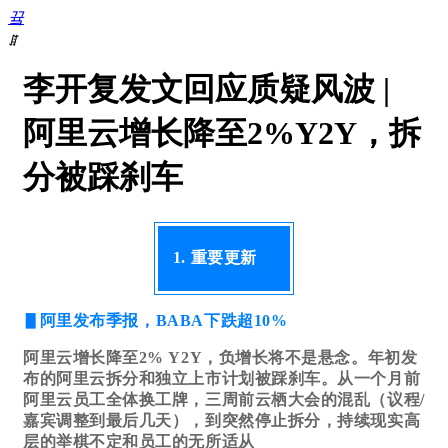
끀
ꁲ
首
李开复发文回应质疑风波 |
页
数
阿里云增长降至2%Y2Y，拆
据
库
分被踩刹车
DevOps
数
据
复
1. 重要更新
制
数
据
▋阿里发布季报，BABA下跌超10%
迁
移
阿里云增长降至2% Y2Y，负增长将不是悬念。年初发
数
布的阿里云拆分和独立上市计划被踩刹车。从一个月前
据
阿里云员工全体换工牌，三周前云栖大会的混乱（议程/
库
嘉宾调整到最后几天），到突然停止拆分，持续现实高
迁
层的举棋不定和员工的无所适从