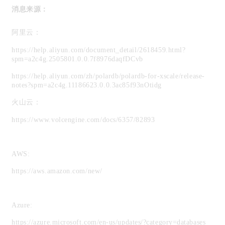
消息来源：
阿里云：
https://help.aliyun.com/document_detail/2618459.html?
spm=a2c4g.2505801.0.0.7f8976daqfDCvb
ht
tp
s://help.aliyun.com/zh/polardb/polardb-for-xscale/release-
notes?spm=a2c4g.11186623.0.0.3ac85f93nOtidg
火山云：
https://www.volcengine.com/docs/6357/82893
AWS:
https://aws.amazon.com/new/
Azure:
https://azure.microsoft.com/en-us/updates/?category=databases