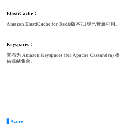
ElastiCache：
Amazon ElastiCache for Redis版本7.1现已普遍可用。
Keyspaces：
宣布为 Amazon Keyspaces (for Apache Cassandra) 提
供冻结集合。
▋Azure