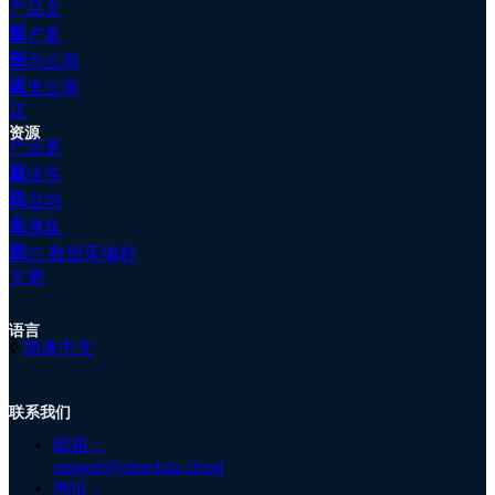
产品文
者与云原生引领者品牌心智；数据库业内畅销书《高性
群
档
能 MySQL 》译者之一。
客户案
公
例
华为云商
司
店
阿里云商
简
店
▶︎ 分享主题
介
资源
公
产品更
司
新
最佳实
资
《NineData，Any to Any 数据复制之路》
践
行业动
讯
态
专属集
关
群
于
2025 数据库编程
▶︎ 时间地点
我
大赛
们
加
语言
入
1.
时间：
5月31日13:30
ꀅ
简体中文
我
2. 地点：
杭州市上城区秋涛北路128-1号 娃哈哈集团 （报
们
告厅）
联系我们
注
▶︎ 关于NineData
册
邮箱：
support@ninedata.cloud
地址：