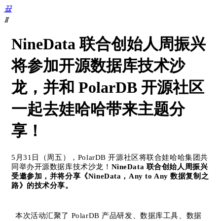
끀
ꁲ
首
NineData 联合创始人周振兴
页
数
将参加开源数据库技术沙
据
库
龙，并和 PolarDB 开源社区
DevOps
数
一起去娃哈哈带来主题分
据
复
享！
制
数
据
5月31日（周五），PolarDB 开源社区将联合娃哈哈集团共
迁
同举办开源数据库技术沙龙！
NineData 联合创始人周振兴
移
受邀参加，
并
将
分享
《
NineData，Any to Any 数据复制之
数
路
》的技术分享。
据
库
迁
本次活动汇聚了
PolarDB 产品研发、数据库工具、数据