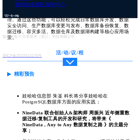
NineData作为新一代的云原生智能数据管理平台，提供了
杭州市余杭区海智中心
数据复制、数据库 DevOps、数据备份以及数据对比等多种
功能，帮助用户轻松实现混合云、多云数据源的统一管
官方微
理。通过这些功能，可以轻松完成日常数据库开发、数据
信号
安全访问、生产数据库变更与发布、数据库备份恢复、数
据迁移、容灾多活、数据仓库及数据湖构建等核心应用场
版权所有 © 玖章算术（浙江）科技有限公司
景。
企业客
活/动/议/程
服号
浙ICP备2022013170号
▶︎
精彩预告
娃哈哈信息部 朱崟 科长将分享娃哈哈在
PostgreSQL数据库方面的应用实践；
NineData 联合创始人&架构师 周振兴 近年侧重数
据迁移/复制工具的开发和研究，将带来《
NineData , Any to
Any
数据复制之路 》的主题分
享；