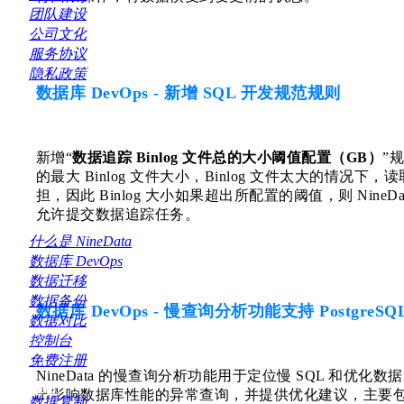
团队建设
公司文化
服务协议
隐私政策
数据库 DevOps - 新增 SQL 开发规范规则
关于
新增“
数据追踪 Binlog 文件总的大小阈值配置（GB）
”
的最大 Binlog 文件大小，Binlog 文件太大的情况
担，因此 Binlog 大小如果超出所配置的阈值，则 Nin
允许提交数据追踪任务。
什么是 NineData
数据库 DevOps
数据迁移
数据备份
数据库 DevOps - 慢查询分析功能支持 PostgreS
数据对比
控制台
免费注册
NineData 的慢查询分析功能用于定位慢 SQL 和优
出影响数据库性能的异常查询，并提供优化建议，主要
产品
数据复制