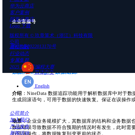
华为云商店
客户案例
阿里云商店
企业客服号
Logo 下载
基础服务 - Redis 数据源录入优化
版权所有 ©
玖章算术（浙江）科技有限
公司
浙ICP备2022013170号
最佳实践
在 NineData 控制台中通过网关或私网连接录入 Red
行业动态
将自动遍历该集群所有链接地址并添加，无需用户手动
专属集群
2025 数据库编程大赛
数据库 DevOps - 数据追踪
简体中文
English
介绍
：NineData 数据追踪功能用于解析数据库中对
生成回滚语句，可用于数据的快速恢复。保证在误操作
联系我们
公司简介
加入我们
场景
：企业业务规模扩大，其数据库的结构和业务数据
产品发布
数据错误导致数据不符合预期的情况时有发生，此时需
新闻活动
行回滚操作，将数据恢复到变更前的状态。