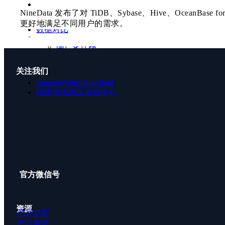
NineData 发布了对 TiDB、Sybase、Hive、OceanBa
制
更好地满足不同用户的需求。
数据对比
国产化迁移
ChatDBA
客户案
关注我们
不停机迁移
基础服务 - 支持 MySQL 数据源的多种部署架构
support@ninedata.cloud
例
杭州市余杭区海智中心
关于我
实时数仓同步
在 NineData 控制台中录入 MySQL 数据源时，在
单机
架
们
异地容灾
分离
两种部署架构，支持录入多个节点地址。
资源
公司简介
上云迁移
产品文档
公司资讯
高级服务
官方微信号
基础服务 - 支持 MongoDB 数据源的多种部署架构
专属集群
加入我们
社区版
资源
产品文档
在 NineData 控制台中录入 MongoDB 数据源时，在
单机
产品更新
分片集群
两种部署架构，支持录入多个节点地址。