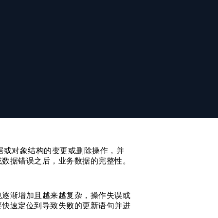
is 集群时，只需填写一个链接地址，系统
逐个操作。
于数据或对象结构的变更或删除操作，并
或数据错误之后，业务数据的完整性。
也逐渐增加且越来越复杂，操作失误或
要快速定位到导致失败的更新语句并进