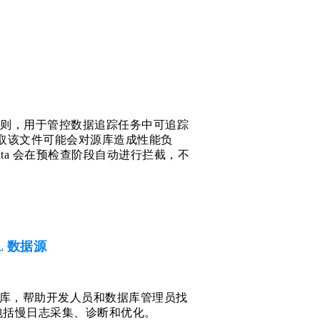
规则，用于管控数据追踪任务中可追踪
下，读取该文件可能会对源库造成性能负
eData 会在预检查阶段自动进行拦截，不
QL 数据源
化数据库，帮助开发人员和数据库管理员找
包括慢日志采集、诊断和优化。