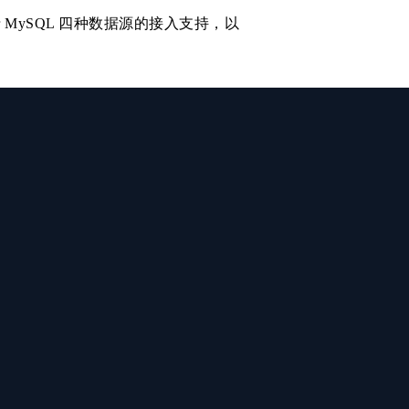
se for MySQL 四种数据源的接入支持，以
构的基础上，新增支持了
容灾、读写
架构的基础上，新增支持了
副本集、