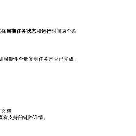
选择
周期任务状态
和
运行时间
两个条
测周期性全量复制任务是否已完成，
方文档
plication）查看支持的链路详情。