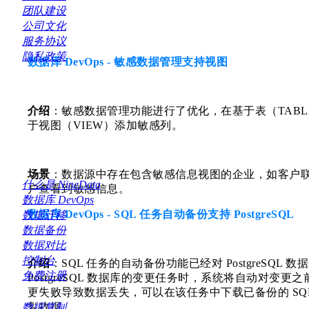
团队建设
公司文化
服务协议
隐私政策
数据库 DevOps - 敏感数据管理支持视图
关于
介绍
：敏感数据管理功能进行了优化，在基于表（TAB
于视图（VIEW）添加敏感列。
场景
：数据源中存在包含敏感信息视图的企业，如客户
什么是 NineData
户查看到敏感信息。
数据库 DevOps
数据库 DevOps - SQL 任务自动备份支持 PostgreSQL
数据迁移
数据备份
数据对比
控制台
介绍
：SQL 任务的自动备份功能已经对 PostgreSQ
免费注册
PostgreSQL 数据库的变更任务时，系统将自动对变
更失败导致数据丢失，可以在该任务中下载已备份的 SQ
产品
复数据。
数据复制