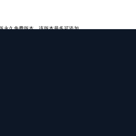
Ops专业版永久免费版本，该版本最多可添加
业版所有高阶功能。已有免费组织将自动
建组织将直接开通该版本。
。
代码发布，研发流程功能可以确保在代
批。