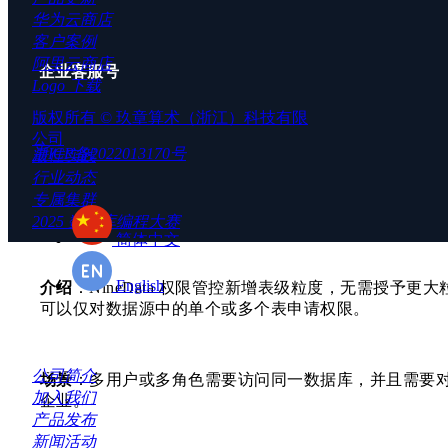
华为云商店
客户案例
场景
：项目管理员需要管理所有开发人员的代码，确保
阿里云商店
企业客服号
避免错发漏发导致的发版失败问题。
Logo 下载
版权所有 ©
玖章算术（浙江）科技有限
公司
浙ICP备2022013170号
最佳实践
行业动态
专属集群
数据库 DevOps - 表级权限申请
2025 数据库编程大赛
简体中文
English
介绍
：NineData 权限管控新增表级粒度，无需授予
可以仅对数据源中的单个或多个表申请权限。
联系我们
公司简介
场景
：多用户或多角色需要访问同一数据库，并且需要
加入我们
企业。
产品发布
新闻活动