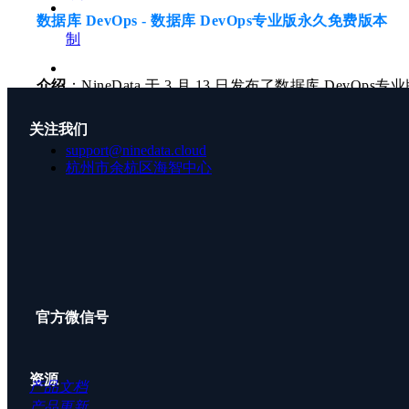
数据库 DevOps - 数据库 DevOps专业版永久免费版本
制
数据对比
国产化迁移
介绍
：NineData 于 3 月 13 日发布了数据库 Dev
ChatDBA
10 个数据源实例，可无限制使用 数据库 DevOps专
客户案
升级至该版本（部分特殊情况除外）；新注册用户、新
关注我们
不停机迁移
support@ninedata.cloud
例
杭州市余杭区海智中心
关于我
实时数仓同步
场景
：适用于数据源个数在 10 个以下的中小团队、企业
们
异地容灾
资源
公司简介
上云迁移
产品文档
公司资讯
高级服务
数据库 DevOps - 研发流程
官方微信号
专属集群
加入我们
社区版
介绍
：在软件开发和部署过程中，通常需要多环境推动
资源
产品文档
码发布到生产环境之前完成所有必要的验证、变更和审
产品更新