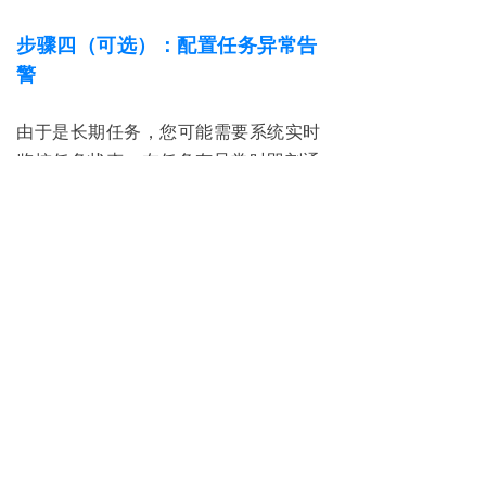
步骤四（可选）：配置任务异常告
警
由于是长期任务，您可能需要系统实时
监控任务状态，在任务有异常时即刻通
知您。
登录 NineData 控制台，单击数据复制>
数据复制，然后单击步骤二中创建的复
制任务 ID。