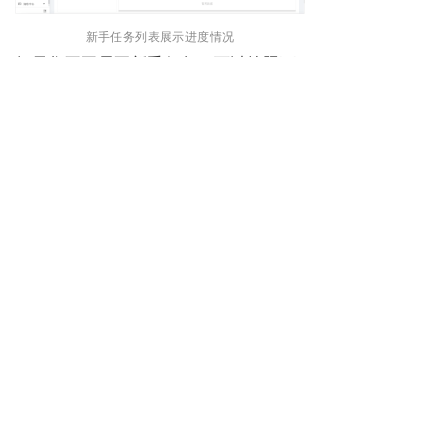
新手任务列表展示进度情况
如果您不再需要新手任务，可以按照下
图流程关闭任务，关闭后，您无法再重
启任务。
完成后退出新手任务
产品功能
关于我们