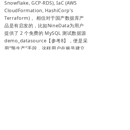
Snowflake, GCP-RDS), IaC (AWS
CloudFormation, HashiCorp's
Terraform) 。相信对于国产数据库产
品是有启发的，比如NineData为用户
提供了 2 个免费的 MySQL 测试数据源
demo_datasource【参考8】，便是采
用“预生产”手段，这样用户在账号建立
后，就可以立刻体验SQL 开发，数据复
制，备份等功能。
写在最后的话，如果您是初创企业的
CTO或大厂的决策者，对于有志打造走
向世界的产品，15分钟测试便尤其重要
了。因
为国内比较常见的驻场和人工支
持在国际是昂贵到无法逾越的鸿沟。请
不要错过任何一个新员工带来的机会。
入职的第一天，请这位或实习生或行业