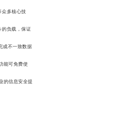
等众多核心技
务的负载，保证
完成不一致数据
比功能可免费使
企业的信息安全提