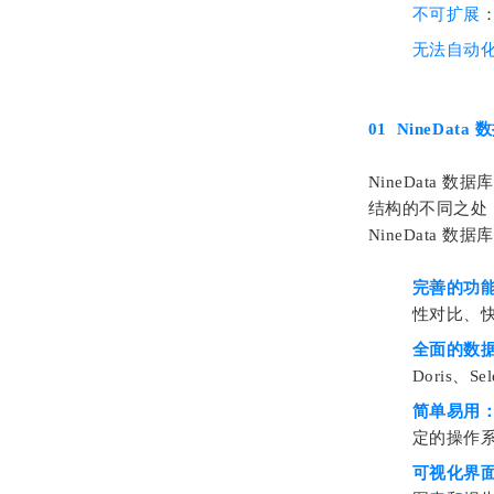
不可扩展
无法自动
01
NineDat
NineData
结构的不同之处
NineData 
完善的功
性对比、
全面的数
Doris、S
简单易用
定的操作
可视化界