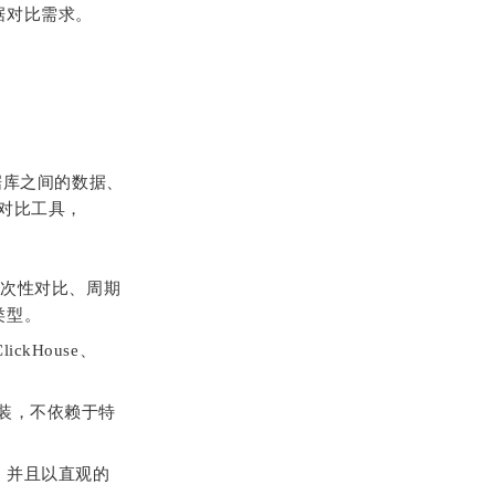
据对比需求。
据库之间的数据、
对比工具，
了一次性对比、周期
类型。
ickHouse、
安装，不依赖于特
，并且以直观的