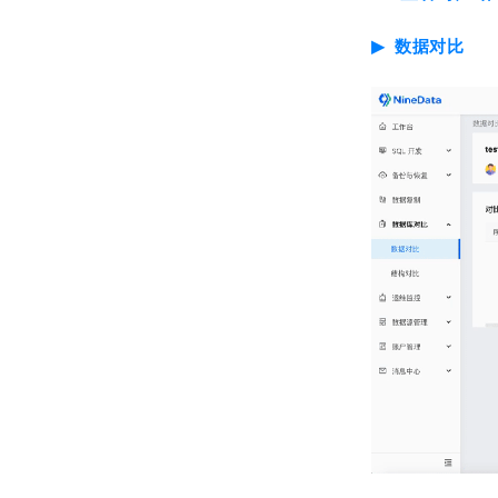
▶︎
数据对比