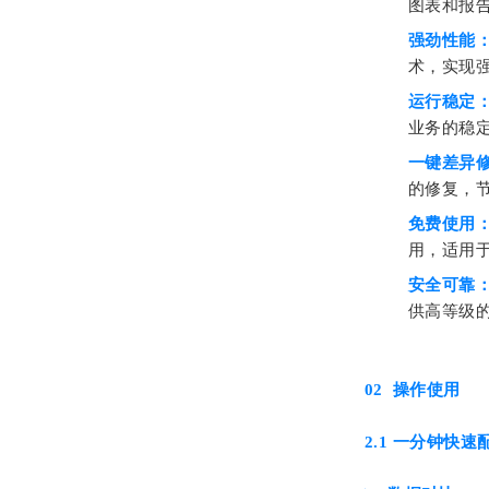
图表和报
强劲性能
术，实现
运行稳定
业务的稳
一键差异
的修复，
免费使用
用，适用
安全可靠
供高等级
02
操作使用
2.1 一分钟快