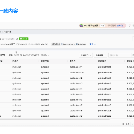
不一致内容