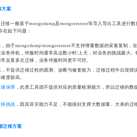
移方案
B迁移一般基于mongodump及mongorestore等导入导出工具进
存在如下问题：
长
，由于mongodump/mongorestore不支持增量数据的采集复制，在
求业务停机，停服时间通常高达数小时/上天，对业务的挑战极大。
通常反复多次迁移，业务停服时间更不可控。
高
，不提供迁移过程的观测、诊断与修复能力，迁移过程中出现错
移难度较高。
性难保障
，此类工具因不提供对应的质量检测能力，所以迁移的数
迁移挑战
，因其容灾能力不足，不能很好支撑大数据量、大表的迁
a数据迁移方案