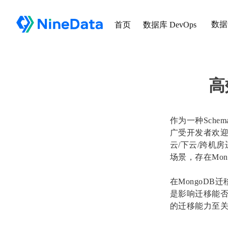
数据
首页
数据库 DevOps
高
作为一种Sche
广受开发者欢迎
云/下云/跨机
场景，存在Mo
在MongoD
是影响迁移能
的迁移能力至