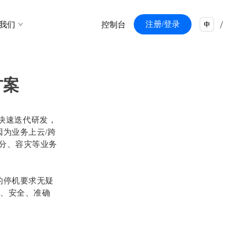
/
注册/登录
我们
控制台
/
方案
业务快速迭代研发，
因为业务上云/跨
拆分、容灾等业务
的停机要求无疑
效、安全、准确