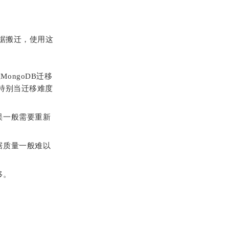
行数据搬迁，使用这
MongoDB迁移
特别当迁移难度
误一般需要重新
据质量一般难以
移。