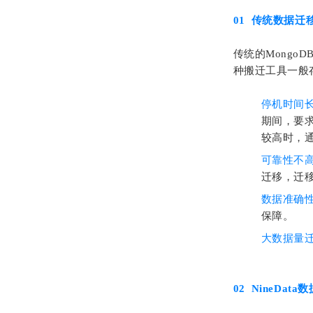
01
传统数据迁
传统的MongoD
种搬迁工具一般
停机时间
期间，要
较高时，
可靠性不
迁移，迁
数据准确
保障。
大数据量
02
NineDat