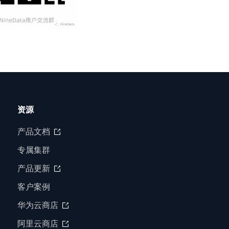
资源
产品文档
专属集群
产品更新
客户案例
华为云商店
阿里云商店