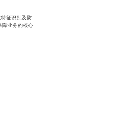
恶意特征识别及防
保障业务的核心