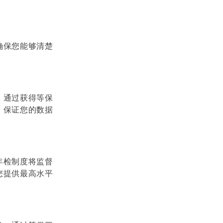
确保您能够清楚
。通过获得等保
，保证您的数据
年检制度将监督
您提供最高水平