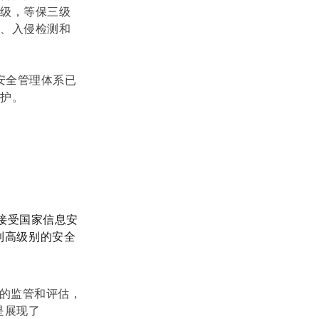
二级，等保三级
密、入侵检测和
息安全管理体系已
防护。
并接受国家信息安
到高级别的安全
行的监管和评估，
是展现了