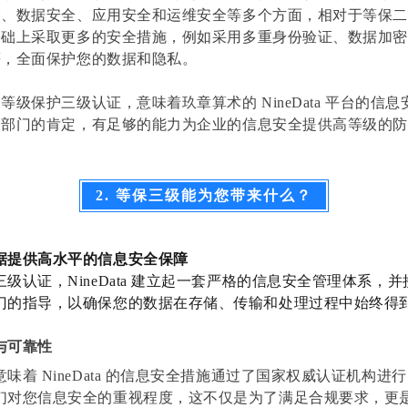
全、数据安全、应用安全和运维安全等多个方面，相对于等保
基础上采取更多的安全措施，例如采用多重身份验证、数据加
等，全面保护您的数据和隐私。
等级保护三级认证，意味着玖章算术的 NineData 平台的信
管部门的肯定，有足够的能力为企业的信息安全提供高等级的
2. 等保三级能为您带来什么？
据提供高水平的信息安全保障
级认证，NineData 建立起一套严格的信息安全管理体系，
门的指导，以确保您的数据在存储、传输和处理过程中始终得
与可靠性
味着 NineData 的信息安全措施通过了国家权威认证机构进
们对您信息安全的重视程度，这不仅是为了满足合规要求，更