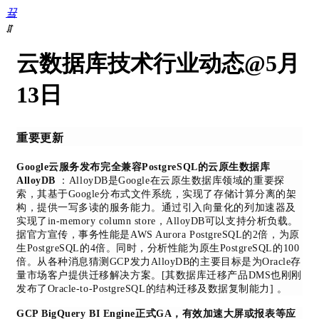
끀
ꁲ
首
云数据库技术行业动态@5月
页
数
13日
据
库
DevOps
重要更新
数
据
Google云服务发布完全兼容PostgreSQL的云原生数据库
复
AlloyDB
：AlloyDB是Google在云原生数据库领域的重要探
制
索，其基于Google分布式文件系统，实现了存储计算分离的架
数
构，提供一写多读的服务能力。通过引入向量化的列加速器及
据
实现了in-memory column store，AlloyDB可以支持分析负载。
迁
据官方宣传，事务性能是AWS Aurora PostgreSQL的2倍，为原
移
生PostgreSQL的4倍。同时，分析性能为原生PostgreSQL的100
数
倍。从各种消息猜测GCP发力AlloyDB的主要目标是为Oracle存
量市场客户提供迁移解决方案。[其数据库迁移产品DMS也刚刚
据
发布了Oracle-to-PostgreSQL的结构迁移及数据复制能力] 。
库
迁
GCP BigQuery BI Engine正式GA，有效加速大屏或报表等应