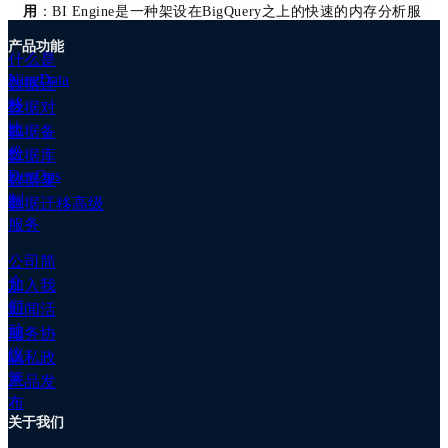
移
用
：BI Engine是一种架设在BigQuery之上的快速的内存分析服
高
务，可为连接到 BigQuery 的仪表板和报告加速并提供亚秒级
级
产品功能
的查询性能。BI Engine具备智能弹性能力，其会根据业务访问
什么是
服
情况自动优化内存大小。
NineData
数据迁
务
TiDB Cloud 正式GA，重点服务中国出海或海外企业客户
：
移
数据对
数
PingCAP公司于5月11日宣布TiDB Cloud正式商用。TiDB
比
据
数据备
Cloud围绕TiDB数据库提供了全托管的DBaaS（Database-as-a-
备
份
数据库
Service）服务。TiDB Cloud提供了实例创建管理、备份恢复、
份
DevOps
数据复
SQL审计及监控报警等能力，基本上屏蔽了实例部署运维的复
数
杂度，几分钟即可拉起整个集群，使用还比较简单。当前TiDB
制
数据迁移高级
据
Cloud支持AWS、GCP两家云厂商，覆盖日本东京、新加坡、
服务
对
美国[弗吉尼亚]、美国[俄勒冈] 及印度[孟买]五个区域。TiDB
比
Cloud提供了开发版本、概念测试版、标准版、企业版及旗舰版
公司简
等多个版本，其中开发版本可免费测试1年，概念测试版提供14
客
介
加入我
天免费测试周期，其他均为付费版本。产品按照计算、存储、
户
们
新闻活
流量及备份存储空间按需付费。
案
动
服务协
例
MySQL 8.0.29正式GA
：主要新增功能包括InnoDB表的ALTER
议
隐私政
文
ALGORITHM=INSTANT
TABLE….DROP column支持
，实现不
策
档
产品发
锁表在线变更。同时，在任意位置添加Column均支持不锁表在
专
布
线变更。这个版本开始支持binlog文件的自动purge。
关于我们
属
AWS RDS PG支持只读级联副本，最高可将读容量提高30倍
：
集