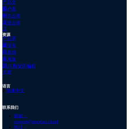
产品文
AWS RDS PG宣布在PostgreSQL 14.1版本开始支持级联只读同
群
档
步，最多可以支持三层级联，每个节点可挂载5个只读实例，单
客户案
公
个源实例最多可以支持155个只读副本。
相较于之前的版本，最
例
华为云商
司
高提升30倍的读吞吐。
基于AWS的只读级联能力，可以解决非
店
阿里云商
简
级联情况下，只读副本对主实例的性能消耗，同时极大
的
扩展
店
介
了实例的读吞吐能力。
AWS是当前唯一拥有此特性的云厂商，
资源
公
对于
读
流量压力比较大的客户确实是一个福音。
产品更
司
新
最佳实
资
更新详情
践
行业动
讯
态
专属集
关
[AWS] ElastiCache 上线新版控制台，重新优化了实例创建体验
群
于
2025 数据库编程
[AWS] RDS SQLServer在Express、Web、Standard和Enterprise
我
大赛
版本上，支持SQLServer 2016 SP3、2017 CU27、2019
们
CU15，修复性能和安全问题
加
语言
入
ꀅ
简体中文
[AWS] RDS For PostgreSQL 支持级联只读副本，最高可将读
我
容量提高30倍
们
[AWS] RDS 性能详情支持按照自定义查询时间范围进行性能数
联系我们
注
据的查询
册
邮箱：
support@ninedata.cloud
[AWS] RDS ON AWS outposts现在支持手动及自动存储扩缩，
地址：
用户设置“Enable storage autoscaling”并设置存储上限，RDS即