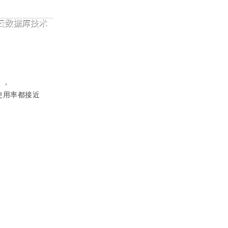
），
U使用率都接近