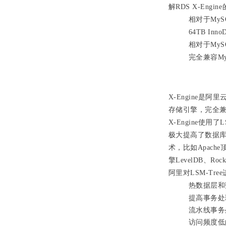
解RDS X-Engi
相对于MyS
64TB In
相对于
MyS
完全兼容M
X-Engine是阿里
存储引擎，完全兼
X-Engine使用
极大提高了数据库
术，比如Apache
擎LevelDB、Roc
阿里对LSM-Tr
热数据层和数据
提高事务处
流水线事务
访问频度低