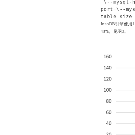
 \
--mysql-
port=\
--my
table_size
InnoDB引擎使用
48%。见图3。