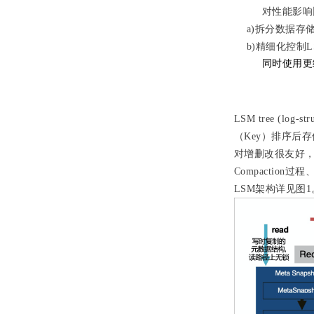
对性能影响比
a)拆分数据存
b)精细化控制L
同时使用更
LSM tree (lo
（Key）排序后存
对增删改很友好
Compaction过
LSM架构
详见图1