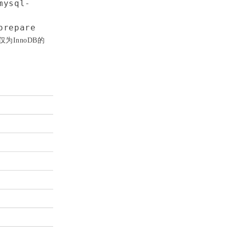
mysql-
prepare
为InnoDB的