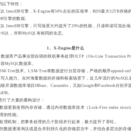
ne的以下特性：
QL InnoDB引擎，X-Engine有50%左右的压缩率，RDS最大32TB
noDB引擎的数据。
QL InnoDB引擎，
只写场景大约提升了20%的性能，只读和读写混合
ySQL，并和MySQL有相同的生态。
1、X-Engine是什么
云数据库产品事业部自研的联机事务处理OLTP（On-Line Transaction Pr
容MySQL数据库。
了LSM-Tree技术。LSM-Tree将数据进行分层存储，严格的顺序append-
写入能力。在对海量数据的存储和检索场景下，近几年流行的NoSQL
顶级开源数据库项目HBase、Cassandra，又如Google和Facebook
ksDB。
ee进行了大量的重构设计：
更新使用内存存储，通过内存数据库技术（Lock-Free index structure/
理的性能。
处理机制，把事务处理的几个阶段并行起来，极大提升了吞吐。
的数据逐渐淘汰或是合并到持久化的存储层次中，并结合多层次的存