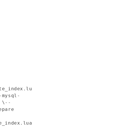
te_index.lu
-mysql-
 \
--
epare
e_index.lua