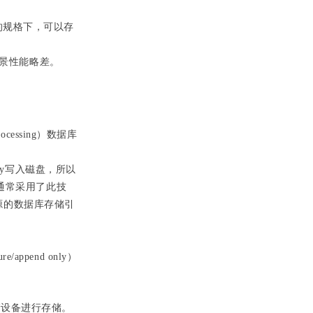
存储的规格下，可以存
场景性能略差。
ocessing）数据库
only写入磁盘，所以
通常采用了此技
分别开源的数据库存储引
append only）
储设备进行存储。