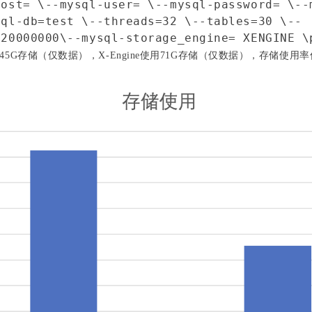
host= \
--mysql-user= \
--mysql-password= \
--
sql-db=test \
--threads=32 \
--tables=30 \
--
=20000000\
--mysql-storage_engine= XENGINE \
145G存储（仅数据），X-Engine使用71G存储（仅数据），存储使用率仅