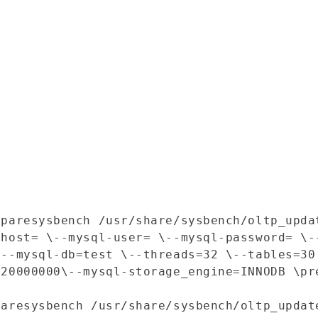
epare
sysbench /usr/share/sysbench/oltp_upda
-host= \
--mysql-user= \
--mysql-password= \
-
\
--mysql-db=test \
--threads=32 \
--tables=30
=20000000\
--mysql-storage_engine=INNODB \
pr
pare
sysbench /usr/share/sysbench/oltp_updat