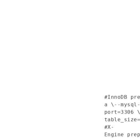
#InnoDB pr
a \
--mysql
port=3306 
table_size
#X-
Engine pre