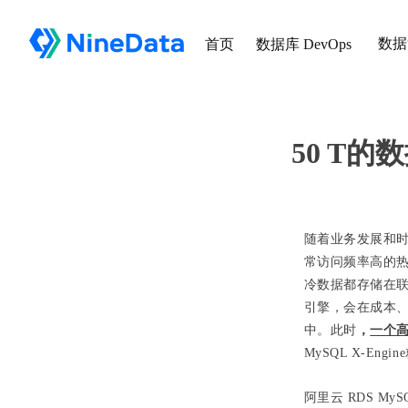
数据
首页
数据库 DevOps
50 T的
随着业务发展和
常访问频率高的
冷数据都存储在联机事务
引擎，会在成本
中。此时
，
一个高
MySQL X-En
阿里云 RDS M