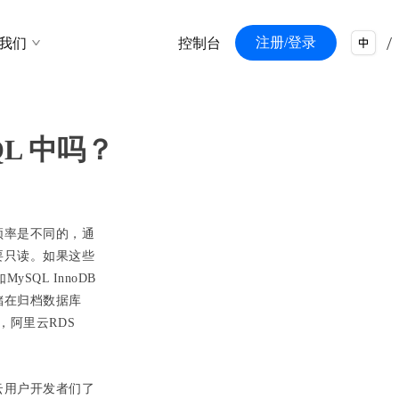
/
注册/登录
我们
控制台
/
QL 中吗？
频率是不同的，通
要只读。如果这些
MySQL InnoDB
储在归档数据库
，阿里云RDS
里云用户开发者们了