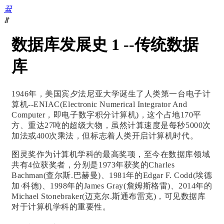
끀
ꁲ
首
数据库发展史 1 --传统数据
页
数
库
据
库
DevOps
1946年，美国宾夕法尼亚大学诞生了人类第一台电子计
数
算机--ENIAC(Electronic Numerical Integrator And
据
Computer，即电子数字积分计算机)，这个占地170平
复
方、重达27吨的超级大物，虽然计算速度是每秒5000次
制
加法或400次乘法，但标志着人类开启计算机时代。
数
据
图灵奖作为计算机学科的最高奖项，至今在
数据库领域
迁
共有4位获奖者，分别是1973年获奖的Charles
移
Bachman(查尔斯.巴赫曼)、1981年的Edgar F. Codd(埃德
数
加·科德)、1998年的James Gray(詹姆斯格雷)、2014年的
据
Michael Stonebraker(迈克尔.斯通布雷克)，可见数据库
库
对于计算机学科的重要性。
迁