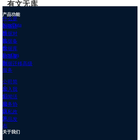
移
有文无库
高
级
产品功能
1951年，雷明顿兰德公司发明了UNIVAC-1--第一台商
什么是
服
NineData
用计算机诞生，它不仅能做科学计算，还能做数据处
数据迁
务
理。通过大量的分类、比较和表格绘制的机器运行数百
移
数据对
数
万穿孔卡片来管理数据的处理，其运行结果在纸上打印
比
据
数据备
出来或者制成新的穿孔卡片。而数据管理就是对所有这
备
份
数据库
些穿孔卡片进行物理的储存和处理。此时的计算机系统
份
DevOps
数据复
还是处于有文（文件系统）无库（数据库）时代。
数
制
数据迁移高级
据
服务
对
比
图片来自wikipedia
公司简
客
介
加入我
商用计算机广泛的用于数据管理，对数据的共享提出了
户
们
新闻活
越来越高的要求。传统的文件系统已经不能满足人们的
案
动
需求，于是能够统一的管理和共享数据的数据库管理系
服务协
例
统(Database Manager system DBMS)应运而生。数据模
议
隐私政
文
型是数据库系统的核心和基础，各种DBMS都是基于某
策
档
产品发
种数据模型而设计。通常按照数据模型的特点将传统数
专
布
据库系统分为：
网状数据模型(Network Data Model)、
关于我们
属
层次数据模型(Hierarchical Data Model)和关系数据模型
集