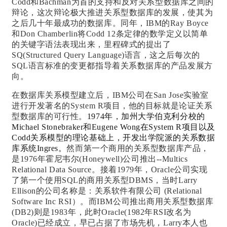
Codd和Bachman为首的支持和反对关系型数据库之间的
辩论，这次辩论极大推进关系型数据库的发展，使其为
之后几十年最成功的数据库。
同年，IBM的Ray Boyce
和Don Chamberlin将Codd 12条定律的数学定义以简单
的关键字语法表现出来，里程碑式的提出了
SQ(Structured Query Language)语言，这之后每次的
SQL语言标准的变更都指导
着
关系数据库的产品发展方
向。
在数据库关系模型建立后，IBM公司在San Jose实验室
进行开发著名的System R项目，他的目标就是论证关系
型数据库的可行性。
1974年，加州大学伯克利分校的
Michael Stonebraker和Eugene Wong在System R项目以及
Codd关系模型的理论
基础
上
，开发出学院派的关系数据
库系统Ingres。
然而
第一
个商用的关系型数据库产品，
是
1976年
霍尼韦尔(Honeywell)公司推出--Multics
Relational Data Source。接着
1979年，Oracle公司实现
了第一个使用SQL的商用关系型DBMS，当时Larry
Ellison的公司名称是：关系软件有限公司 (Relational
Software Inc RSI）。而IBM公司推出商用关系型数据库
(DB2)则是1983年，此时Oracle(1982年RSI改名为
Oracle)已经成立，早已占据了市场先机，Larry本人也