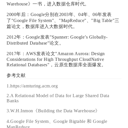
Warehouse》一书，进入数据仓库时代。
2000年后：Google分别在2003年、04年、06年发表
了"Google File System"、"MapReduce"、"Big Table"三
篇论文，数据库进入大数据时代。
2012年：
Google发表"Spanner: Google’s Globally-
Distributed Database"论文。
2017年：AWS发表论文"Amazon Aurora: Design
Considerations for High Throughput C
loudN
ative
Relational Databases"，云原生数据库全面爆发。
参考文献
1.https://amturing.acm.org
2.
A Relational Model of Data for Large Shared Data
Banks
3.W.H.Inmo
n
《
Building the Data Warehouse》
4.Google File System、Google Bigtable 和 Google
MapReduce