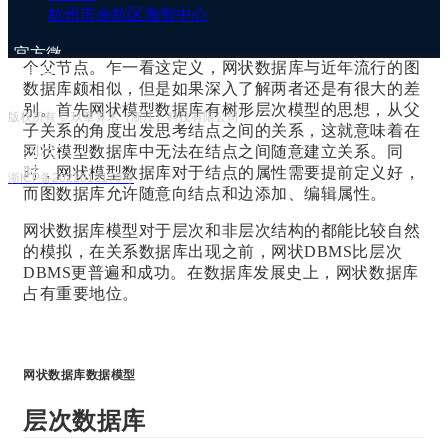
库管理系统方面的杰出贡献。
杭州市余杭区海智中心
在网状结构中，允许有多个根节点，一个结点可以有多
官方微
个父节点。
乍一看这定义，网状数据库与近年流行的图
信号
数据库颇相似，但是如果深入了解两者还是有很大的差
别。首先网状模型数据库有树形层次模型的思想，从父
版权所有 © 玖章算术（浙江）科技有限公司
子关系的角度出发思考结点之间的关系，这就意味着在
网状模型数据库中无法在结点之间随意建立关系。同
企业客
时，网状模型数据库对于结点的属性需要提前定义好，
服号
浙ICP备2022013170号
而图数据库允许随意向结点和边添加、编辑属性。
网状数据库模型对于层次和非层次结构的都能比较自然
的模拟，在关系数据库出现之前，网状DBMS比层次
DBMS更普遍和成功。在数据库发展史上，网状数据库
占有重要地位。
网状数据库数据模型
层次数据库