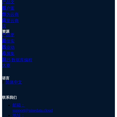
产品文
(Relational Data Model)。
群
档
客户案
公
例
网状数据库
华为云商
司
店
阿里云商
简
店
介
最早出现的DBMS是诞生于1961年的网状数据库，这一
资源
公
年通用电气公司
Charles
Bachman
成功开发出世界上第一
产品更
司
个DBMS--集成数据存储(Integrated DataStore IDS)，奠
新
最佳实
资
定了网状数据库的基础，并在当时得到了广泛的发行和
践
行业动
讯
应用。
态
专属集
关
在IDS中，
Bachman
第一次将数据独立于应用系统存
群
于
2025 数据库编程
在，并提出了数据库的三级模式，以及把数据库语言分
我
大赛
成数据库定义语言DDL和数据库操纵语言DML的思
们
想，甚至他还首次明确了DBA职责。其中数据独立性是
加
语言
指数据库应用和数据库的逻辑结构和物理结构存在一定
入
ꀅ
简体中文
的分离。这样当应用发生变化时，无须变更数据库，反
我
之亦然。这样做的好处是可以强化数据库系统的稳定
们
性，为数据的独立存在提供了可能
。数据独立性是通过
联系我们
注
支持三级模式结构来实施的，目前绝大多数的关系型数
册
邮箱：
据库都支持三级模式结构。1973年，Charles Bachman
support@ninedata.cloud
获得图灵奖,以表彰他在数据库领域,尤其是在网状数据
地址：