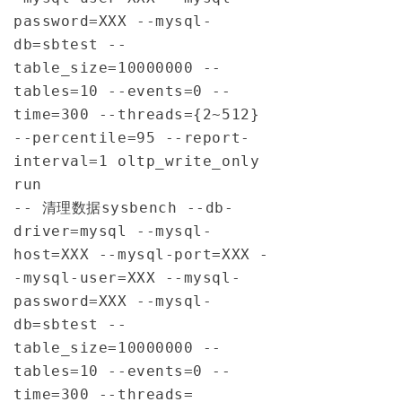
password=XXX --mysql-
db=sbtest --
table_size=10000000 --
tables=10 --events=0 --
time=300 --threads={2~512} 
--percentile=95 --report-
interval=1 oltp_write_only 
run
-- 清理数据
sysbench 
--db-
driver=mysql --mysql-
host=XXX --mysql-port=XXX -
-mysql-user=XXX --mysql-
password=XXX --mysql-
db=sbtest --
table_size=10000000 --
tables=10 --events=0 --
time=300 --threads=