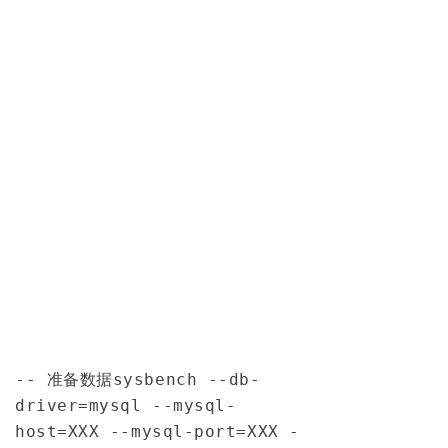
-- 准备数据
sysbench 
--db-
driver=mysql --mysql-
host=XXX --mysql-port=XXX -