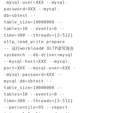
-mysql-user=XXX --mysql-
password=XXX --mysql-
db=sbtest --
table_size=10000000 --
tables=10 --events=0 --
time=300 --threads={2~512}  
oltp_read_write prepare
-- 运行workload
# OLTP读写混合
sysbench 
--db-driver=mysql 
--mysql-host=XXX --mysql-
port=XXX --mysql-user=XXX -
-mysql-password=XXX --
mysql-db=sbtest --
table_size=10000000 --
tables=10 --events=0 --
time=300 --threads={2~512} 
--percentile=95 --report-