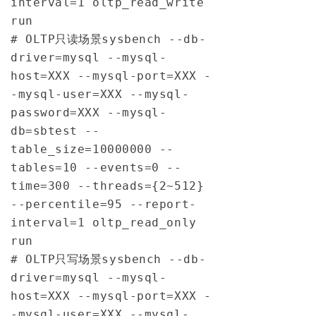
interval=1 oltp_read_write 
run
# OLTP只读场景
sysbench 
--db-
driver=mysql --mysql-
host=XXX --mysql-port=XXX -
-mysql-user=XXX --mysql-
password=XXX --mysql-
db=sbtest --
table_size=10000000 --
tables=10 --events=0 --
time=300 --threads={2~512} 
--percentile=95 --report-
interval=1 oltp_read_only 
run
# OLTP只写场景
sysbench 
--db-
driver=mysql --mysql-
host=XXX --mysql-port=XXX -
-mysql-user=XXX --mysql-