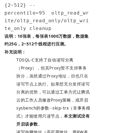
{2~512} --
percentile=95  oltp_read_wr
ite/oltp_read_only/oltp_wri
te_only cleanup
说明：10张表，每张表1000万数据，数据集
约25G，
2~512个线程进行压测。
补充说明：
TDSQL-C支持了自动读写分离
（Proxy），但
其Proxy暂不支持事务
拆分，虽然通过Proxy地址，但也只在
读写节点上执行。如果想充分发挥读写
分离的优势，可以通
过工单方式让腾讯
云的工作人员修改Proxy策略，或
开启
sysbench的参数--skip-trx（非事务模
式）才能使用只读节点，
本文测试没有
开启该参数
。
读写内网地址（高可用地址，
用
RW表