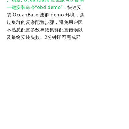
一键安装命令“obd demo”，
快速安
装 OceanBase 集群 demo 环境，跳
过集群的复杂配置步骤，避免用户因
不熟悉配置参数导致集群配置错误以
及最终安装失败。2分钟即可完成部
署，帮助用户更快速、更便捷上手
OceanBase。
“降本解决生存问题，增效解决发展问
题。”
杨传辉表示：“OceanBase 的单
机分布式一体化数据库，不仅仅是降
成本，更是空中换发动机，能帮助客
户更好地实现降本增效。”
相关推荐