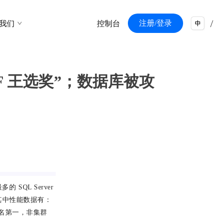
/
注册/登录
我们
控制台
/
“ CCF 王选奖”；数据库被攻
的 SQL Server
其中性能数据有：
能排名第一，非集群