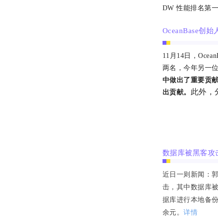
DW 性能排名第
OceanBase创
1
1
月
1
4
日
，
Oce
两名，今年另一
中做出了重要贡
此外，
出贡献。
数据库被黑客攻击
近日一则新闻：郭
击，其中数据库
据库进行本地备份
余元。
详情