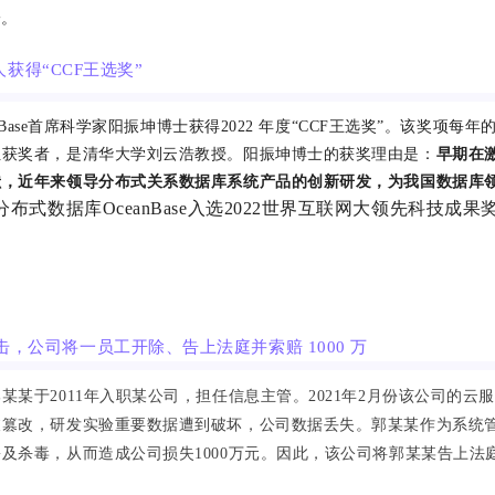
一。
始人获得“CCF王选奖”
anBase首席科学家阳振坤博士获得
2022 年度“CCF
王
选奖”
。
该奖项每年
位获奖者，是清华大学刘云浩教授。
阳振坤
博士的获奖理由是：
早期在
献，近年来领导分布式关系数据
库系统产品的创新研发，为我国数据库
分
布
式数
据库OceanBase
入选2022世界互联网大领先科技成果
，公司将一员工开除、告上法庭并索赔 1000 万
某某于2011年入职某公司，担任信息主管。2021年2月份该公司的云
被篡改，研发实验重要数据遭到破坏，公司数据丢失。郭某某作为系统
及杀毒，从而造成公司损失1000万元。因此，该公司将郭某某告上法庭