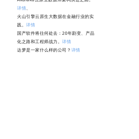
详情
、
火山引擎云原生大数据在金融行业的实
践。
详情
国产软件将往何处去：20年剧变、产品
化之路和工程师战力。
详情
达梦是一家什么样的公司？
详情
产品功能
关于我们
什么是 NineData
公司简介
数据库 DevOps
加入我们
数据复制
新闻活动
数据迁移
产品发布
数据迁移高级服务
服务协议
数据备份
隐私政策
数据对比