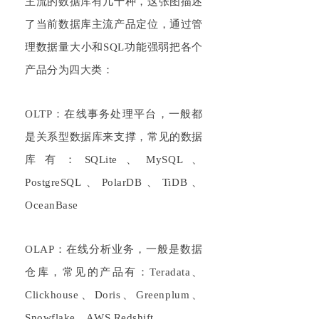
主流的数据库有几十种，这张图描述
了当前数据库主流产品定位，通过管
理数据量大小和
S
QL
功能强弱把各个
产品分为四大类：
O
LTP
：在线事务处理平台，一般都
是关系型数据库来支撑，常见的数据
库有：
S
QL
ite、MySQL、
Post
greSQL
、
PolarDB、
TiDB
、
Oc
eanBase
OLAP
：在线分析业务，一般是数据
仓库，常见的产品有：
Teradata
、
Cl
ickhouse
、
Doris、Gr
eenplum
、
Snow
flake
、
A
WS R
e
dshift