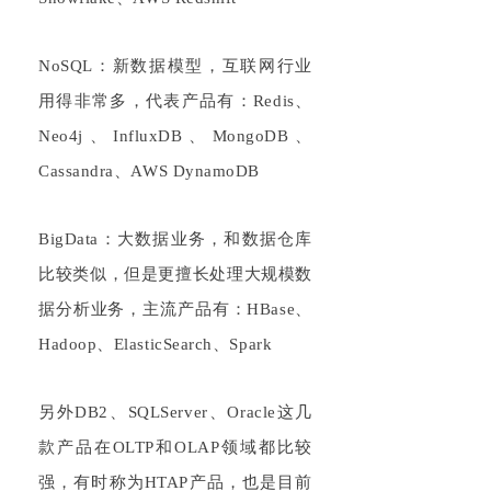
NoSQL
：新数据模型，互联网行业
用得非常多，代表产品有：
Redis
、
Neo
4j
、
Inf
luxDB
、
Mon
goDB
、
Cassandra、A
WS D
y
namoDB
BigData
：大数据业务，和数据仓库
比较类似，但是更擅长处理大规模数
据分析业务，主流产品有：
HBase
、
Had
oop
、
Elas
ticSearch
、
Spark
另外
DB2
、
S
QLS
erver、Or
acle
这几
款产品在
O
LTP
和
O
LAP
领域都比较
强，有时称为
H
TAP
产品，也是目前