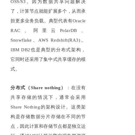
O
SS/S3
。因为数据共享问题解决
了，计算节点就能扩展多个，从而承
担更多业务负载。典型代表有
Or
acle
RAC
、阿里云
PolarDB、
Sn
owf
lake、A
WS
R
ed
shift(RA3)
。
I
BM DB2
也是典型的分布式架构，
它同时还采用了集中式共享缓存的模
式。
分布式（
Share
n
othing
）
：
在没有
共享存储的情况下，通常会采用
Share
No
thing的架构设计。这类架
构是存储数据分片存储在不同的节
点，因此计算和存储节点都是独立运