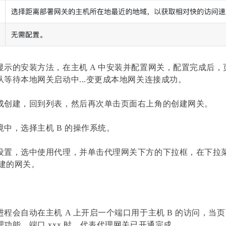
显示的安装方法，在主机 A 中安装并配置网关，配置完成后，
从等待本地网关启动中...变更成本地网关连接成功。
成创建，回到列表，然后再次单击页面右上角的创建网关。
境中，选择主机 B 的操作系统。
设置，选中使用代理，并单击代理网关下方的下拉框，在下拉
创建的网关。
程会自动在主机 A 上开启一个端口用于主机 B 的访问，当页面
功能，端口 xxx 时，代表代理网关已开通完成。