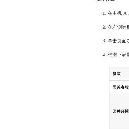
在主机 A
在左侧导
单击页面
根据下表