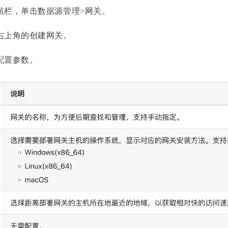
航栏，单击数据源管理>网关。
右上角的创建网关。
配置参数。