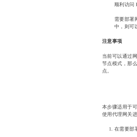
顺利访问 R
需要部署
中，则可
注意事项
当前可以通过网关
节点模式，那么
点。
本步骤适用于
使用代理网关
在需要部