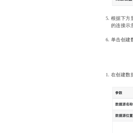
根据下方
的连接示
单击创建
在创建数