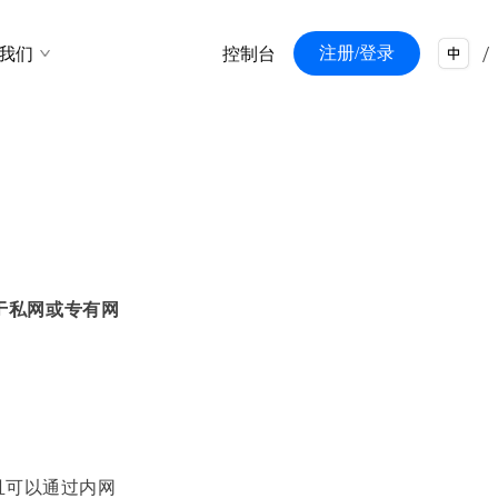
/
注册/登录
我们
控制台
/
处于私网或专有网
且可以通过内网