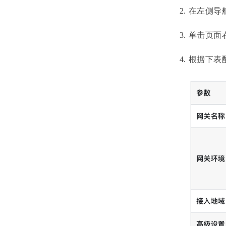
在左侧导
单击页面
根据下表