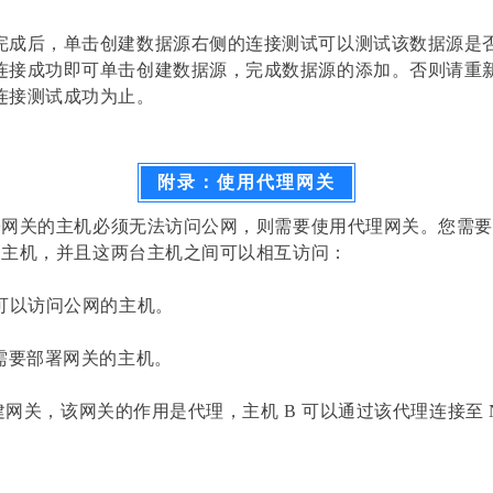
完成后，单击创建数据源右侧的连接测试可以测试该数据源是
连接成功即可单击创建数据源，完成数据源的添加。否则请重
连接测试成功为止。
附录：使用代理网关
署网关的主机必须无法访问公网，则需要使用代理网关。您需
的主机，并且这两台主机之间可以相互访问：
：可以访问公网的主机。
：需要部署网关的主机。
建网关，该网关的作用是代理，主机 B 可以通过该代理连接至 Nin