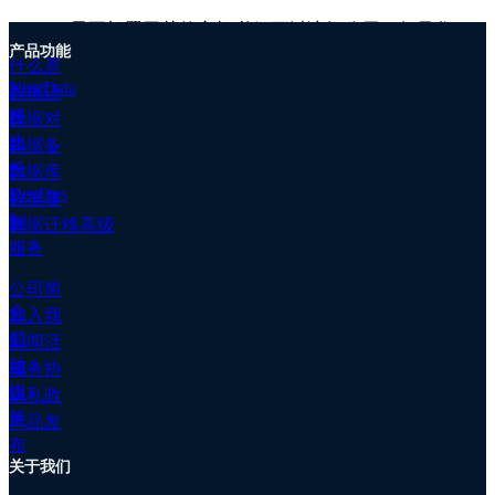
移
高
需要部署网关的主机必须可以访问公网，如果您
级
产品功能
的主机无法访问公网并且处于局域网中，则可以
什么是
服
通过代理网关进行部署。更多信息，请参见
使用
NineData
数据迁
务
代理网关
。
移
数据对
数
比
据
数据备
备
份
数据库
份
DevOps
数据复
步骤一：部署网关
数
制
数据迁移高级
据
服务
对
本步骤适用于可以访问公网的主机，如果您的主机无法
比
公司简
访问公网并且处于局域网中，请参见
使用代理网关
进行
客
介
加入我
网关的部署。
户
们
新闻活
案
动
服务协
在需要部署网关的主机上登录
NineData 控制台
。
例
议
隐私政
文
策
在左侧导航栏，单击数据源管理>网关。
档
产品发
专
布
关于我们
属
单击页面右上角的创建网关。
集