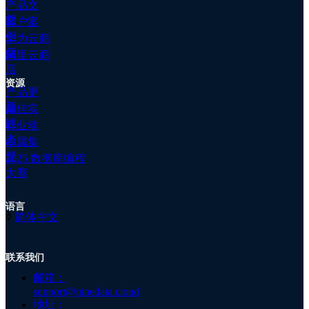
产品文
群
根据下表配置参数。
档
客户案
公
例
华为云商
司
店
阿里云商
简
店
介
根据下方显示的安装方法，在部署端的主机中安
资源
公
装并配置网关，配置完成后，页面右侧的连接示
产品更
司
意图会从等待本地网关启动中...变更成本地网关连
新
最佳实
资
接成功。
践
行业动
讯
态
专属集
关
单击创建数据源，进入
步骤二
。
群
于
2025 数据库编程
我
大赛
们
加
语言
步骤二：接入 MongoDB 数据源
入
ꀅ
简体中文
我
们
联系我们
在创建数据源页面，根据下表配置参数。
注
册
邮箱：
support@ninedata.cloud
地址：