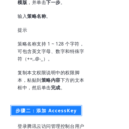
模版
，并单击
下一步
。
输入
策略名称
。
提示
策略名称支持 1 ~ 128 个字符，
可包含英文字母、数字和特殊字
符（+=,.@-_）。
复制本文
权限说明
中的权限脚
本，粘贴到
策略内容
下方的文本
框中，然后单击
完成
。
步骤二：添加 AccessKey
登录腾讯云
访问管理控制台用户