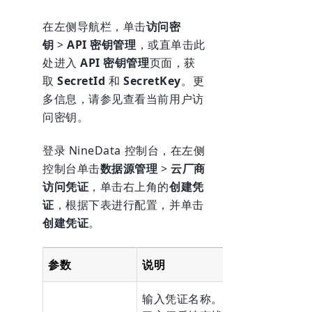
在左侧导航栏，单击
访问密
钥
>
API 密钥管理
，或直单击
此
处
进入
API 密钥管理
页面，获
取
SecretId
和
SecretKey
。更
多信息，请参见
查看当前用户访
问密钥
。
登录
NineData 控制台
，在左侧
控制台单击
数据源管理
>
云厂商
访问凭证
，单击右上角的
创建凭
证
，根据下表进行配置，并单击
创建凭证
。
参数
说明
输入凭证名称。为