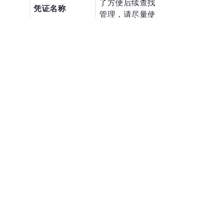
了方便后续查找和
凭证名称
管理，请尽量使用
有意义的名称。
云厂商
单击
腾讯云
。
选择
Access
凭证类型
Key
。
输入获取
Access Key
的
SecretId
。
Access Key
输入获取
Secret
的
SecretKey
。
产品功能
关于我们
什么是 NineData
公司简介