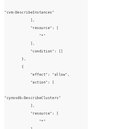
"cvm:DescribeInstances"
            ],
            "resource": [
                "*"
            ],
            "condition": []
        },
        {
            "effect": "allow",
            "action": [
"cynosdb:DescribeClusters"
            ],
            "resource": [
                "*"