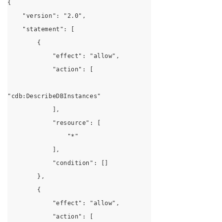
{
    "version": "2.0",
    "statement": [
        {
            "effect": "allow",
            "action": [
"cdb:DescribeDBInstances"
            ],
            "resource": [
                "*"
            ],
            "condition": []
        },
        {
            "effect": "allow",
            "action": [