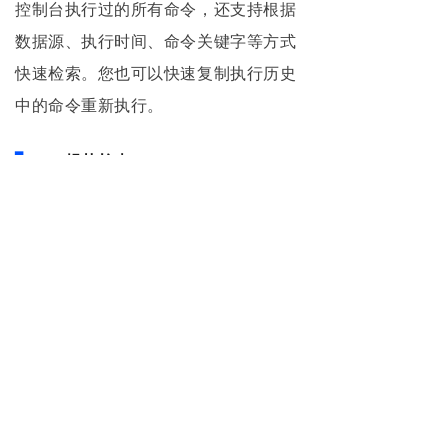
控制台执行过的所有命令，还支持根据
数据源、执行时间、命令关键字等方式
快速检索。您也可以快速复制执行历史
中的命令重新执行。
▋
SQL 规范检查
在组织模式组织模式支持对组织下的每
个用户分配不同的角色和资源管理权
限，适用于同一组织下多用户协同开
发，在保证数据安全的同时，提升整体
生产效率。下，系统会基于系统管理员
配置的 SQL 开发规范检查每一条在
SQL 窗口中执行的命令，如果该条命令
不符合规范，则会被系统拦截，保证数
据库安全。