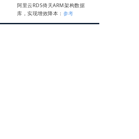
阿里云RDS倚天ARM架构数据
库，实现增效降本：
参考
产品功能
关于我们
什么是 NineData
公司简介
数据库 DevOps
加入我们
数据复制
新闻活动
数据迁移
产品发布
数据迁移高级服务
服务协议
数据备份
隐私政策
数据对比
资源
产品文档
专属集群
产品更新