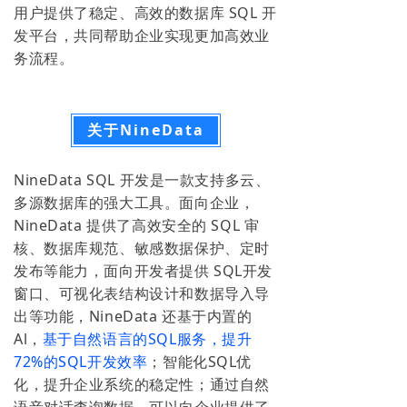
用户提供了稳定、高效的数据库 SQL 开
发平台，共同帮助企业实现更加高效业
务流程。
关于NineData
NineData SQL 开发是一款支持多云、
多源数据库的强大工具。面向企业，
NineData 提供了高效安全的 SQL 审
核、数据库规范、敏感数据保护、定时
发布等能力，面向开发者
提供 SQL开发
窗口、可视化表结构设计和数据导入导
出等功能，NineData 还基于内置的
Al，
基于自然语言的SQL服务，
提升
72%的SQL开发效率
；智能化SQL优
化，提升企业系统的稳定性；通过自然