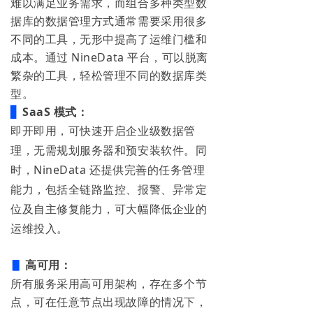
难以满足业务需求，而组合多种类型数
据库的数据管理方式通常需要采用很多
不同的工具，无形中提高了运维门槛和
成本。通过 NineData 平台，可以脱离
繁杂的工具，轻松管理不同的数据库类
型。
▋
SaaS 模式：
即开即用，可快速开启企业级数据管
理，无需规划服务器和预安装软件。同
时，NineData 还提供完善的任务管理
能力，包括全链路监控、报警、异常定
位及自主修复能力，可大幅降低企业的
运维投入。
▋
高可用：
所有服务采用高可用架构，存在多个节
点，可在任意节点出现故障的情况下，