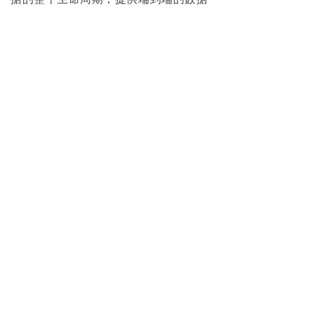
加密能力有效防止未经授权的数据查询
及操作行为，规避数据泄漏带来的业务
影响。
玖章算术公司简介
NineData 隶属于玖章算术（浙江）科
技有限公司，聚焦在云计算与数据管理
基础技术领域，通过云原生技术打造全
球领先的技术平台，致力于帮助客户更
好地使用云计算技术，创造业务价值。
玖章算术从创立开始就得到了杭州未来
科技城重点关注，属于科技创新重点支
持项目，创始团队来自阿里巴巴、华
为、IBM 等多位资深专家，拥有多年丰