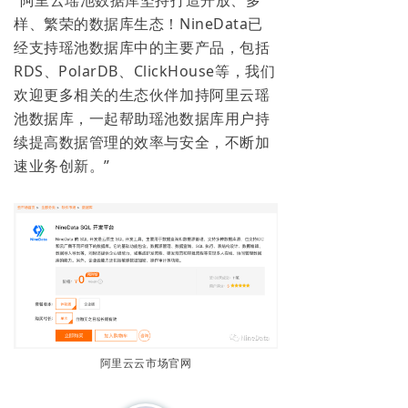
“
阿里云瑶池数据库坚持打造开放、多
样、繁荣的数据库生态！NineData已
经支持瑶池数据库中的主要产品，包括
RDS、PolarDB、ClickHouse等，我们
欢迎更多相关的生态伙伴加持阿里云瑶
池数据库，一起帮助瑶池数据库用户持
续提高数据管理的效率与安全，不断加
速业务创新。
”
阿里云云市场官网