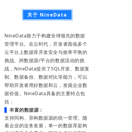
关于 NineData
NineData致力于构建全球领先的数据
管理平台。在云时代，开发者面临多个
云平台上数据库开发安全与效率平衡的
挑战、跨数据源/平台的数据流动的挑
战，NineData提供了SQL开发、数据复
制、数据备份、数据对比等能力，可以
帮助开发者用好数据和云，发掘企业数
据价值。NineData具备的主要特点包
括：
▋
丰富的数据源：
支持同构、异构数据源的统一管理。随
着企业的业务发展，单一的数据库架构