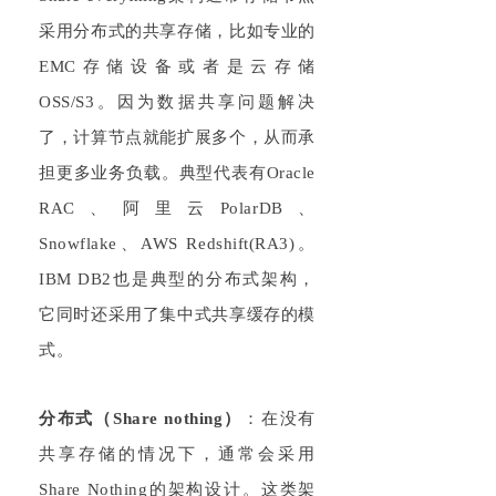
采用分布式的共享存储，比如专业的
E
MC
存储设备或者是云存储
O
SS/S3
。因为数据共享问题解决
了，计算节点就能扩展多个，从而承
担更多业务负载。典型代表有
Or
acle
RAC
、阿里云
PolarDB、
Sn
owf
lake、A
WS
R
ed
shift(RA3)
。
I
BM DB2
也是典型的分布式架构，
它同时还采用了集中式共享缓存的模
式。
分布式（
Share
n
othing
）
：
在没有
共享存储的情况下，通常会采用
Share
No
thing的架构设计。这类架