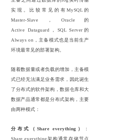
主备之间通过数据库的
l
og
实时传输
实现。比较常见的有
MySQL的
Master
-Slave
，
Or
acle
的
A
ctive
Dataguard
，
S
QL S
erver的
Al
ways on
，主备模式也是当前生产
环境最常见的部署架构。
随着数据量或者负载的增加，主备模
式已经无法满足业务需求，因此诞生
了分布式的软件架构，数据仓库和大
数据产品通常都是分布式架构，主要
由两种模式：
分布式（
Share
everything
）
：
Sh
are everything
架构通常存储节点