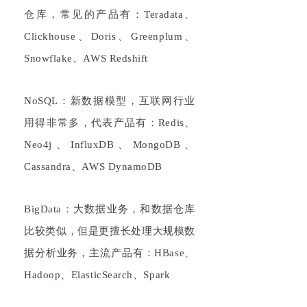
仓库，常见的产品有：
Teradata
、
Cl
ickhouse
、
Doris、Gr
eenplum
、
Snow
flake
、
A
WS R
e
dshift
NoSQL
：新数据模型，互联网行业
用得非常多，代表产品有：
Redis
、
Neo
4j
、
Inf
luxDB
、
Mon
goDB
、
Cassandra、A
WS D
y
namoDB
BigData
：大数据业务，和数据仓库
比较类似，但是更擅长处理大规模数
据分析业务，主流产品有：
HBase
、
Had
oop
、
Elas
ticSearch
、
Spark