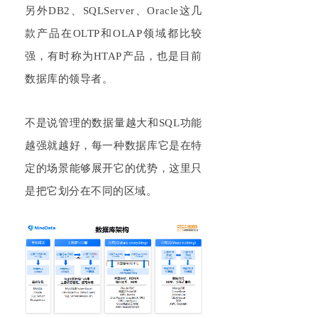
另外
DB2
、
S
QLS
erver、Or
acle
这几
款产品在
O
LTP
和
O
LAP
领域都比较
强，有时称为
H
TAP
产品，也是目前
数据库的领导者。
不是
说管理的数据量越大和
S
QL
功能
越强就越好
，每一种数据库它
是在
特
定的场景能够展开它的优势
，
这里只
是把它划分在不同的区域
。