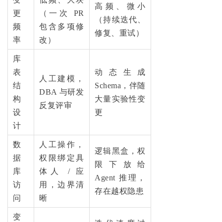
高频、微小
更
（一次 PR
（持续迭代、
频
包含多项修
修复、重试）
率
改）
库
表
动态生成
人工建模，
结
Schema，伴随
DBA 与研发
构
大量实验性变
反复评审
设
更
计
数
人工操作，
逻辑黑盒，权
据
权限绑定具
限下放给
库
体人 / 应
Agent 推理，
访
用，边界清
存在越权隐患
问
晰
变