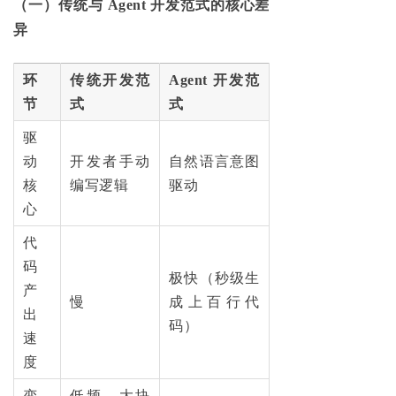
（一）传统与 Agent 开发范式的核心差
异
环
传统开发范
Agent 开发范
节
式
式
驱
动
开发者手动
自然语言意图
核
编写逻辑
驱动
心
代
码
极快（秒级生
产
慢
成上百行代
出
码）
速
度
变
低频、大块