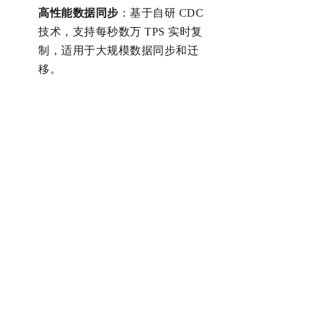
‌高性能数据同步‌
：基于自研
CDC
技术，支持每秒数万 TPS 实时复
制，
适用于大规模数据同步和迁
移。
‌安全合规‌
：
支持私有化部署
部署，
确保数据安全性
，特别适合敏感数
据管理。
‌专业功能覆盖‌
：提供 SQL 审核、
结构设计、敏感数据保护等企业级
能力。
5. NineData
社区版
安装部署
在部署方面，基于Docker技术，用户通
过简单命令
即可在本地电脑完成安装，