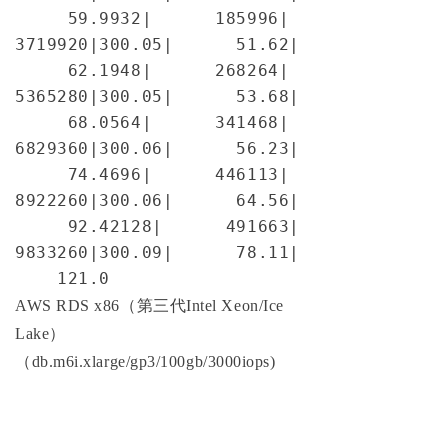
     59.99
32|      185996| 
3719920|300.05|      51.62| 
     62.19
48|      268264| 
5365280|300.05|      53.68| 
     68.05
64|      341468| 
6829360|300.06|      56.23| 
     74.46
96|      446113| 
8922260|300.06|      64.56| 
     92.42
128|      491663| 
9833260|300.09|      78.11| 
    121.0
AWS RDS x86（第三代Intel Xeon/Ice
Lake）
（db.m6i.xlarge/gp3/100gb/3000iops)