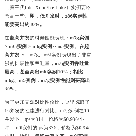
（第三代Intel Xeon/Ice Lake）实例要略
微高一些。
即，低并发时，x86实例性
能要高出约10%。
在
超高并发
的时候性能表现：
m7g实例
> m6i实例 > m6g实例 ~ m5实例
。在
超
高并发下
，m7g、m6i实例表现出了非常
强的扩展性和吞吐量，
m7g实例吞吐量
最高，甚至高出m6i实例10%；相比
m6g、m5实例，m7g实例性能则要高出
30%
。
为了更加直观对比性价比，这里选取了
16并发的性能进行对比。m7g实例在16
并发下，tps为314，价格为$0.936/小
时；m6i实例的tps为336，价格为$0.94/