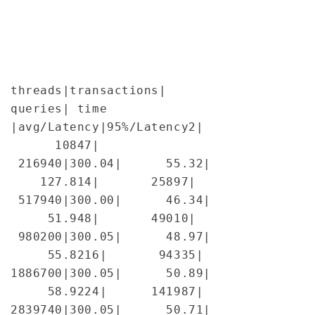
threads|transactions| 
queries| time 
|avg/Latency|95%/Latency
2| 
      10847| 
 216940|300.04|      55.32| 
    127.81
4|       25897| 
 517940|300.00|      46.34| 
     51.94
8|       49010| 
 980200|300.05|      48.97| 
     55.82
16|       94335| 
1886700|300.05|      50.89| 
     58.92
24|      141987| 
2839740|300.05|      50.71| 