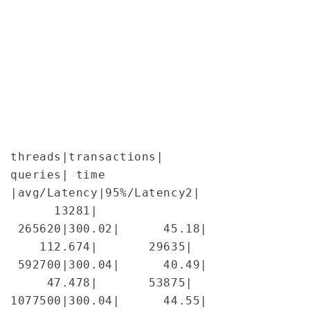
threads|transactions| 
queries| time 
|avg/Latency|95%/Latency
2| 
      13281| 
 265620|300.02|      45.18| 
    112.67
4|       29635| 
 592700|300.04|      40.49| 
     47.47
8|       53875| 
1077500|300.04|      44.55| 