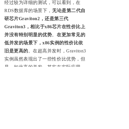
经过较为详细的测试，可以看到，在
RDS数据库的场景下，
无论是第二代自
研芯片Graviton2，还是第三代
Graviton3，相比于x86芯片在性价比上
并没有特别明显的优势
。
在更加常见的
低并发的场景下，x86实例的性价比依
旧是更高的
。在超高并发时，Graviton3
实例虽然表现出了一些性价比优势，但
是，如此高的并发，其实在实际应用
中，并不常见。
另外，
第三代Graviton3相比第二代
Graviton2的性能提升也是非常明显，大
概有10~40%的性能提升
。
当然，这应该也是符合预期的结论，毕
竟在大原则上，处理复杂的负载x86芯