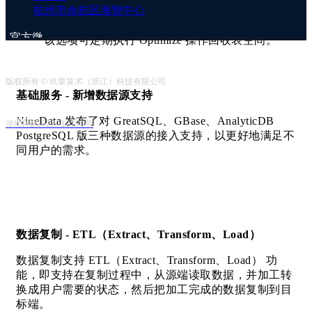
杭州市余杭区海智中心
Optimize 策略：新增 Optimize 选项，源数据源在
进行数据清理后，存储空间不会自动释放，配置
官方微
该选项可定期执行 Optimize 操作回收表空间。
信号
版权所有 © 玖章算术（浙江）科技有限公司
基础服务 - 新增数据源支持
企业客
服号
NineData 发布了对 GreatSQL、GBase、AnalyticDB
浙ICP备2022013170号
PostgreSQL 版三种数据源的接入支持，以更好地满足不
同用户的需求。
数据复制 - ETL（Extract、Transform、Load）
数据复制支持 ETL（Extract、Transform、Load） 功
能，即支持在复制过程中，从源端读取数据，并加工转
换成用户需要的状态，然后把加工完成的数据复制到目
标端。