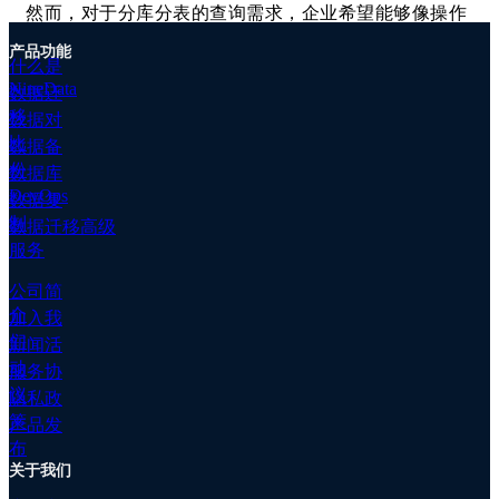
移
然而，对于分库分表的查询需求，企业希望能够像操作
高
单表一样便捷，这种操作方式可以满足更多数据处理场
级
产品功能
景的需求。
什么是
服
NineData
数据迁
务
NineData 新增表分组查询功能，支持您通过 SQL 窗口
移
数据对
数
对多个分库分表进行统一查询，很大程度上简化了分库
比
据
数据备
分表情况下，数据查询的复杂度，提高查询效率。
备
份
数据库
创建库分组和表分组
份
DevOps
数据复
数
制
数据迁移高级
据
服务
对
查询表分组
比
公司简
客
介
加入我
户
们
新闻活
案
数据库 DevOps - 数据归档与清理功能大幅优化
动
服务协
例
议
隐私政
文
在创建数据归档任务时，对周期性任务提供了执
策
档
产品发
行时长选项，您可通过该选项给任务限制执行时
专
布
长，避免任务执行时间超出预期时长给业务库带
关于我们
属
来不良影响。例如，您可以设置归档任务于业务
集