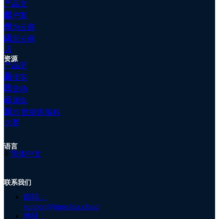
低峰期的 0 点开始执行，执行时长设置为 6 小
产品文
群
时，则早上 6 点时，即使任务没有执行完成，也
档
客户案
公
会自动停止，避免影响业务。
例
华为云商
司
店
阿里云商
简
店
介
资源
系统变量
：新增 bizdate 系统变量，自动获取当前
公
产品更
系统时间，您可以自定义该系统时间的格式。该
司
新
最佳实
功能主要用于数据归档与清理任务中新建表的表
资
践
行业动
名、WHERE 条件的书写等场景。
讯
态
专属集
关
群
于
2025 数据库编程
我
大赛
时间字段类型：新增支持 BIGINT、INT、
们
CHAR、VARCHAR 类型的时间字段。
加
语言
入
ꀅ
简体中文
我
们
预览 SQL：支持预览当前配置下，系统即将执行
联系我们
注
的归档、清理语句。
册
邮箱：
support@ninedata.cloud
地址：