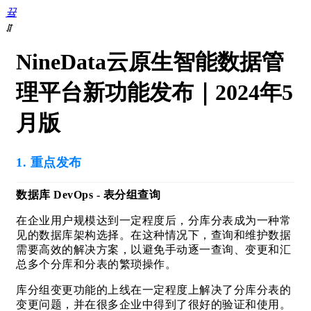
끀
ꁲ
首
NineData云原生智能数据管
页
数
理平台新功能发布｜2024年5
据
库
月版
DevOps
数
据
1. 重点发布
复
制
数据库 Dev
Ops - 表分组查询
数
据
在企业用户规模达到一定程度后，分库分表成为一种常
迁
见的数据库架构选择。在这种情况下，查询和维护数据
移
需要高效的解决方案，以避免手动逐一查询、变更和汇
数
总多个分库和分表的繁琐操作。
据
库
库分组变更功能的上线在一定程度上解决了分库分表的
迁
变更问题，并在很多企业中得到了很好的验证和使用。