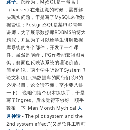
路子
。演绎为，MySQL是一帮高手
（hacker) 在走江湖的时候，需要解
决现实问题，于是写了MySQL来做数
据管理；PostgreSQL是某PhD青年
讲师，为了展示数据库RDBMS的博大
精深，并且为了可以给学生讲解数据
库系统的各个部件，开发了一个课
件。虽然是演绎，PG作者能获得图灵
奖，侧面也反映该系统的理论价值。
简单的说，两个学生听说了System R
论文和项目(搞数据库的同行们装B的
必读书目，论文读不懂，至少要八卦
一下)，说咱们搭个积木练练手，于是
写了Ingres。后来觉得不够好，顺手
致敬一下"Man Month Mythical
人
月神话
- The pilot system and the
2nd system effect"(又是软件工程师