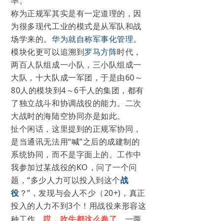
率。
称为正规军其实是有一定道理的，因
为很多现代工业的模式是从军队和战
场学来的。
华为就自称军事化管理
。
模块化更可以追溯到
罗马方阵
时代，
两百人队组成一小队，三小队组成一
大队，十大队成一军团，于是由60～
80人的模块到4～6千人的集团，都有
了独立战斗和协调战役的能力。
二次
大战时的海陆空协同亦是如此。
扯个闲话，这里提到的正规军协同，
是当通讯无法用“喊”之后的成建制的
系统协同，而不是字面上的。工作中
我参加过某战役的KO，问了一个问
题，“多少人力
可以投入到这个
战
役
？”，发现与会人不少（20+)，真正
投入的人力不到3个！用战役来形容这
种工作，
哎，吹牛都这么卷了
。一两