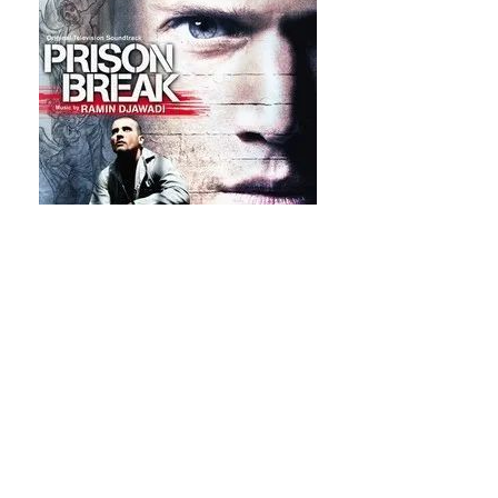
在当时的PostgreSQL实现了SI, 但是
无法解决上面的问题。看起来有像一
个比较实际的问题，总不能让病人(犯
人)病死(越狱)吧，于是一个开源社区
产品经理们合计了一下(我编的，社区
多采用你牛你上的原则), 2011.9.11
GA PostgreSQL 9.1 release
note。