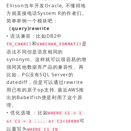
Ellison当年开发Oracle, 不懂得地
方就直接电话System R的作者们。
简单举例一个模块吧：
（query)rewrite
• 语法兼容：比如DB2中
和
是
T
O_CHA
R()
VARCHAR_FORMAT()
语
法不同但是语意相同的
synonym。这样就可以很容易的增
强同其他数据库产品的兼容性。再
比如，PG没有SQL Server的
datediff，但是可以通过rewrite
用已有的原子op支持. 最近AWS推
出的Babelfish便是利用了这个原
理。
• 优化选项 ：比如
WHERE C1 = 1 
可
or C1 = 2 .... or C1=10000
以重写为
WHERE C1 IN 